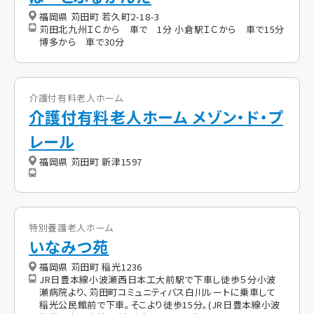
福岡県 苅田町 若久町2-18-3
苅田北九州ＩＣから 車で 1分 小倉駅ＩＣから 車で15分
博多から 車で30分
介護付有料老人ホーム
介護付有料老人ホーム メゾン・ド・プ
レール
福岡県 苅田町 新津1597
特別養護老人ホーム
いなみつ苑
福岡県 苅田町 稲光1236
JR日豊本線小波瀬西日本工大前駅で下車し徒歩５分小波
瀬病院より、苅田町コミュニティバス白川ルートに乗車して
稲光公民館前で下車。そこより徒歩15分。(JR日豊本線小波