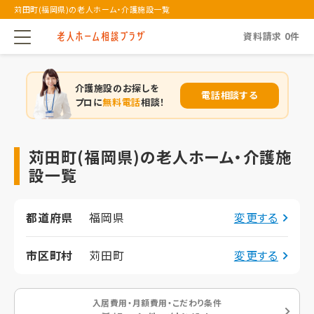
苅田町(福岡県)の老人ホーム・介護施設一覧
資料請求
0
件
介護施設のお探しを
電話相談する
プロに
無料電話
相談！
苅田町(福岡県)の老人ホーム・介護施
設一覧
都道府県
福岡県
変更する
市区町村
苅田町
変更する
入居費用・月額費用・こだわり条件