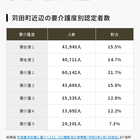
苅田町近辺の要介護度別認定者数
要介護度
人数
割合
42,943人
15.5％
要支援１
40,711人
14.7％
要支援２
60,142人
21.7％
要介護１
43,680人
15.8％
要介護２
35,335人
12.8％
要介護３
33,692人
12.2％
要介護４
20,201人
7.3％
要介護５
総務省
住民基本台帳に基づく人口、人口動態及び世帯数（令和3年1月1日現在）
より抜粋