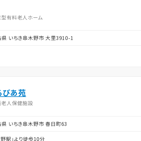
宅型有料老人ホーム
児島県 いちき串木野市 大里3910-1
るびあ苑
護老人保健施設
鹿児島県 いちき串木野市 春日町63
野駅」より徒歩10分