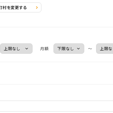
町村を
変更する
月額
～