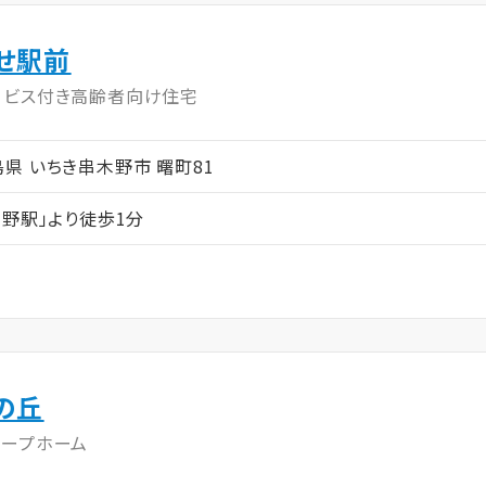
せ駅前
ービス付き高齢者向け住宅
鹿児島県 いちき串木野市 曙町81
木野駅」より徒歩1分
の丘
ループホーム