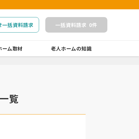
せ一括資料請求
一括
資料請求
0
件
ホーム取材
老人ホームの知識
 一覧