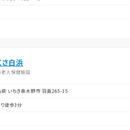
くさ白浜
護老人保健施設
児島県 いちき串木野市 羽島265-15
より徒歩3分