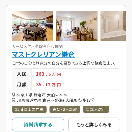
サービス付き高齢者向け住宅
マストクレリアン鎌倉
日常の自分と旅気分の自分を謳歌できる上質な鎌倉住まい。
入居
163
. 6
万 円
月額
35
. 17
万 円
神奈川県 鎌倉市 大船5-2-26
JR東海道本線(東京～熱海) 大船駅 徒歩13分
25㎡以上の居室
夫婦・2人部屋
自立入居可
資料請求する
もっと詳しくみる