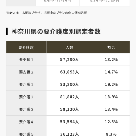
0万円～ 6774万円
9.5万円～ 92.6万円
※老人ホーム相談プラザに掲載中のプランの中央値を記載
神奈川県の要介護度別認定者数
要介護度
人数
割合
57,290人
13.2％
要支援１
63,893人
14.7％
要支援２
83,290人
19.2％
要介護１
81,882人
18.9％
要介護２
58,120人
13.4％
要介護３
53,594人
12.3％
要介護４
36,123人
8.3％
要介護５