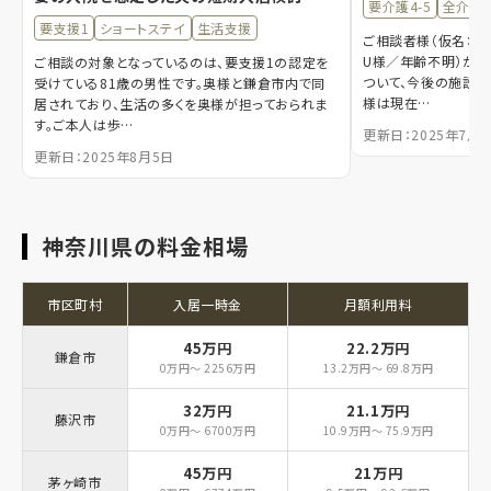
要介護4-5
全介助
要支援1
ショートステイ
生活支援
ご相談者様（仮名：N
U様／年齢不明）が
ご相談の対象となっているのは、要支援1の認定を
ついて、今後の施設入
受けている81歳の男性です。奥様と鎌倉市内で同
様は現在…
居されており、生活の多くを奥様が担っておられま
す。ご本人は歩…
更新日：2025年7月2
更新日：2025年8月5日
神奈川県の料金相場
市区町村
入居一時金
月額利用料
45万円
22.2万円
鎌倉市
0万円～ 2256万円
13.2万円～ 69.8万円
32万円
21.1万円
藤沢市
0万円～ 6700万円
10.9万円～ 75.9万円
45万円
21万円
茅ヶ崎市