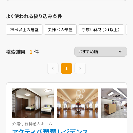
よく使われる絞り込み条件
25㎡以上の居室
夫婦・2人部屋
手厚い体制（2:1以上）
検索結果
1
件
前の20件
1
次の20件
介護付有料老人ホーム
アクティバ琵琶レジデンス