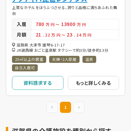
上質なホテルをほうふつさせる、誇りと品格に満ちあふれた舞
台
入居
780
13900
万 円
～
万 円
月額
21
23
. 22
万 円
～
. 24
万 円
滋賀県 大津市 雄琴6-17-17
JR湖西線 おごと温泉駅 タクシーで約3分/徒歩約13分
25㎡以上の居室
夫婦・2人部屋
温泉
自立入居可
資料請求する
もっと詳しくみる
前の20件
1
次の20件
滋賀県の介護施設を種別から探す