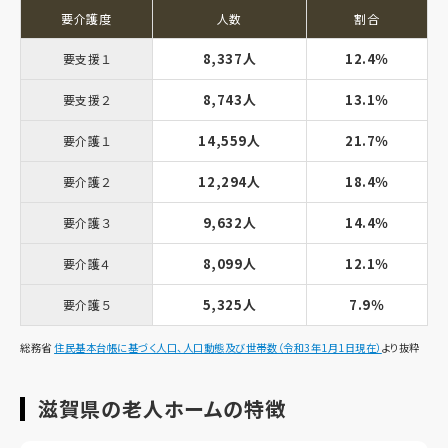
要介護度
人数
割合
8,337人
12.4％
要支援１
8,743人
13.1％
要支援２
14,559人
21.7％
要介護１
12,294人
18.4％
要介護２
9,632人
14.4％
要介護３
8,099人
12.1％
要介護４
5,325人
7.9％
要介護５
総務省
住民基本台帳に基づく人口、人口動態及び世帯数（令和3年1月1日現在）
より抜粋
滋賀県の老人ホームの特徴