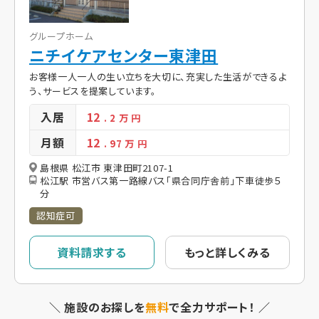
グループホーム
ニチイケアセンター東津田
お客様一人一人の生い立ちを大切に、充実した生活ができるよ
う、サービスを提案しています。
入居
12
. 2
万 円
月額
12
. 97
万 円
島根県 松江市 東津田町2107-1
松江駅 市営バス第一路線バス「県合同庁舎前」下車徒歩５
分
認知症可
資料請求する
もっと詳しくみる
＼ 施設のお探しを
無料
で全力サポート！ ／