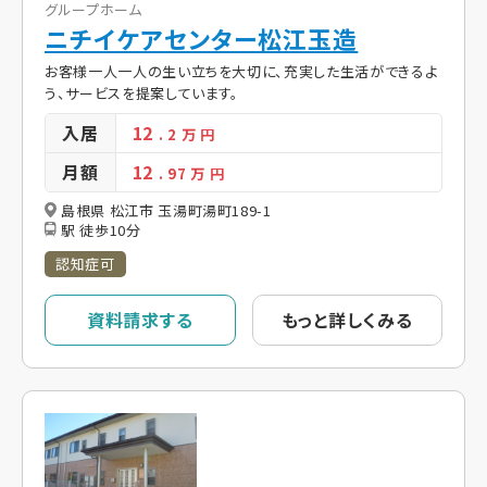
グループホーム
ニチイケアセンター松江玉造
お客様一人一人の生い立ちを大切に、充実した生活ができるよ
う、サービスを提案しています。
入居
12
. 2
万 円
月額
12
. 97
万 円
島根県 松江市 玉湯町湯町189-1
駅 徒歩10分
認知症可
資料請求する
もっと詳しくみる