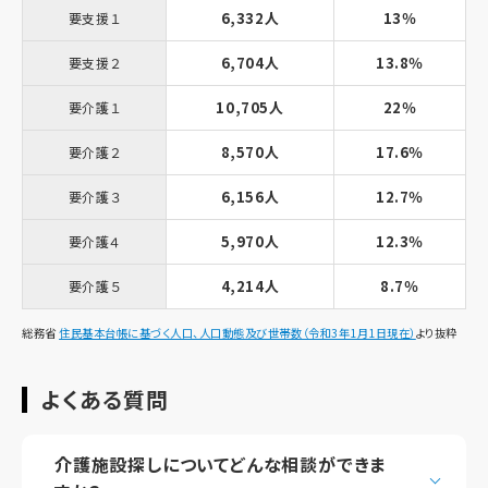
6,332人
13％
要支援１
6,704人
13.8％
要支援２
10,705人
22％
要介護１
8,570人
17.6％
要介護２
6,156人
12.7％
要介護３
5,970人
12.3％
要介護４
4,214人
8.7％
要介護５
総務省
住民基本台帳に基づく人口、人口動態及び世帯数（令和3年1月1日現在）
より抜粋
よくある質問
介護施設探しについてどんな相談ができま