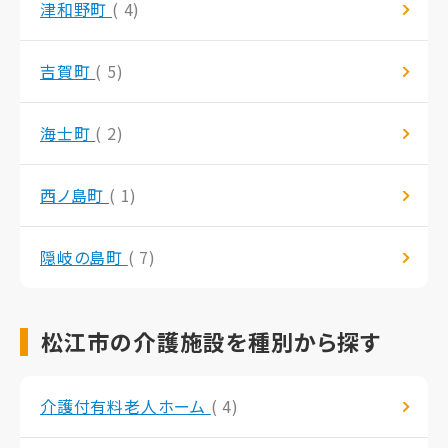
津和野町
( 4)
吉賀町
( 5)
海士町
( 2)
西ノ島町
( 1)
隠岐の島町
( 7)
松江市の介護施設を種別から探す
介護付有料老人ホーム
( 4)