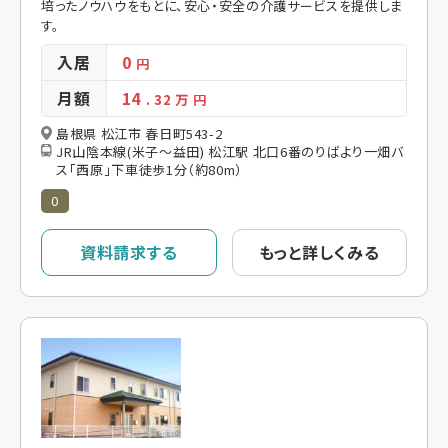
培ったノウハウをもとに、安心・安全の介護サービスを提供しま
す。
入居
0
円
月額
14
. 32
万 円
島根県 松江市 春日町543-2
JR山陰本線(米子～益田) 松江駅 北口6番のりばより一畑バ
ス「西原」下車徒歩1分（約80m）
0
資料請求する
もっと詳しくみる