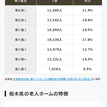
要介護度
人数
割合
11,085人
11.9％
要支援１
13,562人
14.6％
要支援２
18,050人
19.5％
要介護１
16,330人
17.6％
要介護２
12,679人
13.7％
要介護３
13,231人
14.3％
要介護４
7,826人
8.4％
要介護５
総務省
住民基本台帳に基づく人口、人口動態及び世帯数（令和3年1月1日現在）
より抜粋
栃木県の老人ホームの特徴