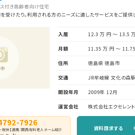
ビス付き高齢者向け住宅
問を受けたり。利用される方のニーズに適したサービスをご提供
入居
12.3 万 円 ～ 13.5 
月額
11.35 万 円 ～ 11.7
住所
徳島県 徳島市
交通
JR牟岐線 文化の森駅
開設年月
2009年 12月
運営会社
株式会社エクセレント
4792-7926
資料請求する
0 （日・祝休【連携：関西有料老人ホーム紹介