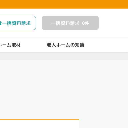
せ一括資料請求
一括
資料請求
0
件
ホーム取材
老人ホームの知識