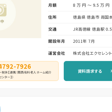
月額
8 万 円 ～ 9.5 万 円
住所
徳島県 徳島市 両国本
交通
JR高徳線 徳島駅 0.
開設年月
2011年 7月
運営会社
株式会社エクセレン
4792-7926
資料請求する
0 （日・祝休【連携：関西有料老人ホーム紹介
センター】）
南