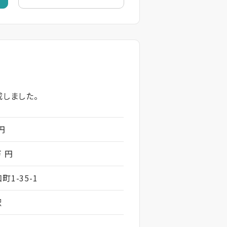
しました。
 円
万 円
1-35-1
駅