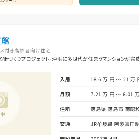
センター】）
賓館
ビス付き高齢者向け住宅
街づくりプロジェクト。沖浜に多世代が住まうマンションが完成
入居
18.6 万 円 ～ 21 万
月額
7.21 万 円 ～ 8.01 
住所
徳島県 徳島市 南昭和町
交通
JR牟岐線 阿波富田
開設年月
2007年 4月