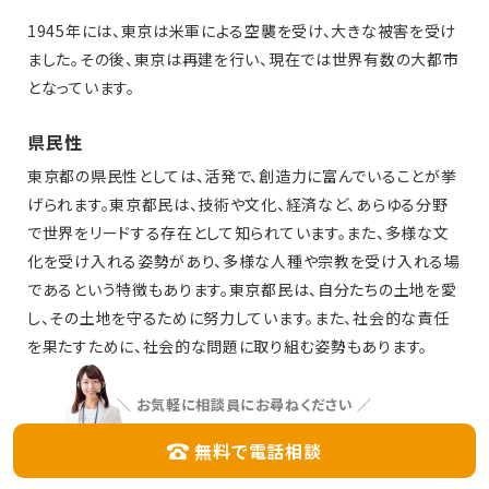
1945年には、東京は米軍による空襲を受け、大きな被害を受け
ました。その後、東京は再建を行い、現在では世界有数の大都市
となっています。
県民性
東京都の県民性としては、活発で、創造力に富んでいることが挙
げられます。東京都民は、技術や文化、経済など、あらゆる分野
で世界をリードする存在として知られています。また、多様な文
化を受け入れる姿勢があり、多様な人種や宗教を受け入れる場
であるという特徴もあります。東京都民は、自分たちの土地を愛
し、その土地を守るために努力しています。また、社会的な責任
を果たすために、社会的な問題に取り組む姿勢もあります。
生活しやすさ
＼
お気軽に相談員にお尋ねください
／
東京都は、日本で最も人口が多く、最も発展している都市です。
無料で電話相談
都内には、多様な文化・食文化・芸術・娯楽などがあり、生活しや