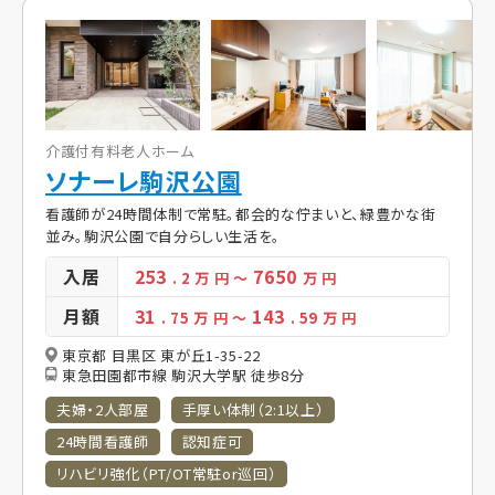
介護付有料老人ホーム
ソナーレ駒沢公園
看護師が24時間体制で常駐。都会的な佇まいと、緑豊かな街
並み。駒沢公園で自分らしい生活を。
入居
253
7650
. 2
万 円
～
万 円
月額
31
143
. 75
万 円
～
. 59
万 円
東京都 目黒区 東が丘1-35-22
東急田園都市線 駒沢大学駅 徒歩8分
夫婦・2人部屋
手厚い体制（2:1以上）
24時間看護師
認知症可
リハビリ強化（PT/OT常駐or巡回）