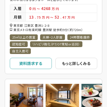
入居
0
4268
円
～
万 円
月額
13
52
. 75
万 円
～
. 47
万 円
東京都 江東区 豊洲1-2-8
東京メトロ有楽町線 豊洲駅 徒歩約9分（約720m）
25㎡以上の居室
夫婦・2人部屋
24時間看護師
認知症可
リハビリ強化（PT/OT常駐or巡回）
自立入居可
資料請求する
もっと詳しくみる