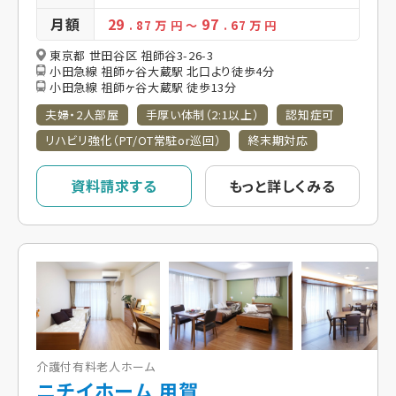
月額
29
97
. 87
万 円
～
. 67
万 円
東京都 世田谷区 祖師谷3-26-3
小田急線 祖師ヶ谷大蔵駅 北口より徒歩4分
小田急線 祖師ヶ谷大蔵駅 徒歩13分
夫婦・2人部屋
手厚い体制（2:1以上）
認知症可
リハビリ強化（PT/OT常駐or巡回）
終末期対応
資料請求する
もっと詳しくみる
介護付有料老人ホーム
ニチイホーム 用賀