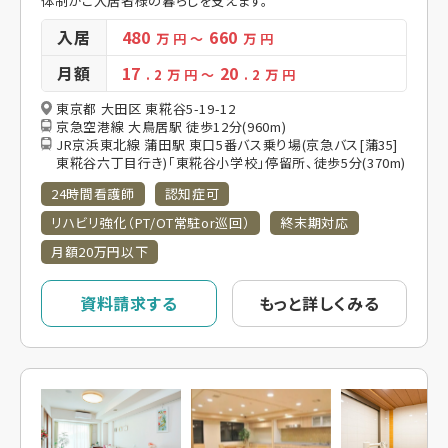
体制がご入居者様の暮らしを支えます。
入居
480
660
万 円
～
万 円
月額
17
20
. 2
万 円
～
. 2
万 円
東京都 大田区 東糀谷5-19-12
京急空港線 大鳥居駅 徒歩12分(960m)
JR京浜東北線 蒲田駅 東口5番バス乗り場(京急バス[蒲35]
東糀谷六丁目行き)「東糀谷小学校」停留所、徒歩5分(370m)
24時間看護師
認知症可
リハビリ強化（PT/OT常駐or巡回）
終末期対応
月額20万円以下
資料請求する
もっと詳しくみる