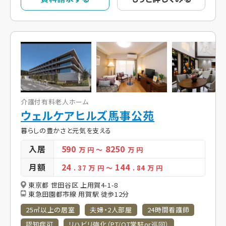
介護付有料老人ホーム
ウェルケアヒルズ馬事公苑
暮らしの豊かさと元気を支える
入居
590
8250
万 円
～
万 円
月額
24
144
. 37
万 円
～
. 84
万 円
東京都 世田谷区 上用賀4-1-8
東急田園都市線 用賀駅 徒歩12分
25㎡以上の居室
夫婦・2人部屋
24時間看護師
認知症可
リハビリ強化（PT/OT常駐or巡回）