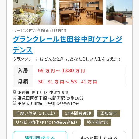
サービス付き高齢者向け住宅
グランクレール世田谷中町ケアレジ
デンス
グランクレールはどんなときも、あなたらしい人生を支えます
入居
69
1380
万 円
～
万 円
月額
30
53
. 91
万 円
～
. 41
万 円
東京都 世田谷区 中町5-9-9
東急田園都市線 桜新町駅 徒歩16分
東急大井町線 上野毛駅 徒歩17分
手厚い体制（2:1以上）
24時間看護師
認知症可
リハビリ強化（PT/OT常駐or巡回）
終末期対応
資料請求する
もっと詳しくみる