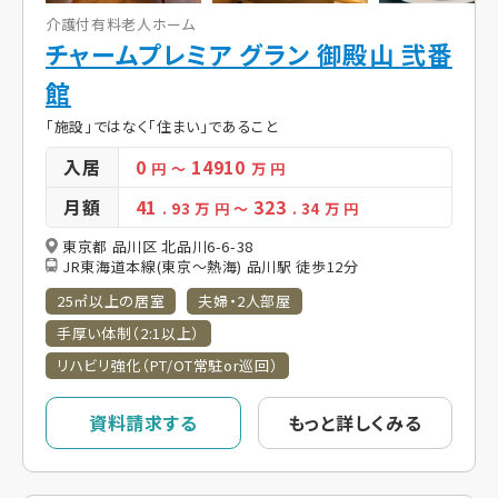
介護付有料老人ホーム
チャームプレミア グラン 御殿山 弐番
館
「施設」ではなく「住まい」であること
入居
0
14910
円
～
万 円
月額
41
323
. 93
万 円
～
. 34
万 円
東京都 品川区 北品川6-6-38
JR東海道本線(東京～熱海) 品川駅 徒歩12分
25㎡以上の居室
夫婦・2人部屋
手厚い体制（2:1以上）
リハビリ強化（PT/OT常駐or巡回）
資料請求する
もっと詳しくみる