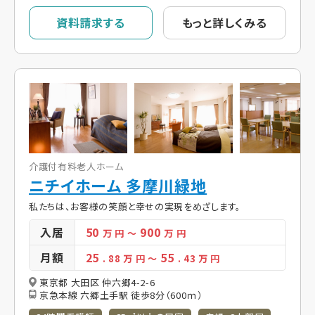
資料請求する
もっと詳しくみる
介護付有料老人ホーム
ニチイホーム 多摩川緑地
私たちは、お客様の笑顔と幸せの実現をめざします。
入居
50
900
万 円
～
万 円
月額
25
55
. 88
万 円
～
. 43
万 円
東京都 大田区 仲六郷4-2-6
京急本線 六郷土手駅 徒歩8分（600ｍ）