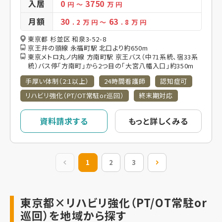
入居
0
3750
円
～
万 円
月額
30
63
. 2
万 円
～
. 8
万 円
東京都 杉並区 和泉3-52-8
京王井の頭線 永福町駅 北口より約650m
東京メトロ丸ノ内線 方南町駅 京王バス（中71系統、宿33系
統）バス停「方南町」から2つ目の「大宮八幡入口」約350m
手厚い体制（2:1以上）
24時間看護師
認知症可
リハビリ強化（PT/OT常駐or巡回）
終末期対応
資料請求する
もっと詳しくみる
前の20件
1
2
3
次の20件
東京都×リハビリ強化（PT/OT常駐or
巡回）を地域から探す