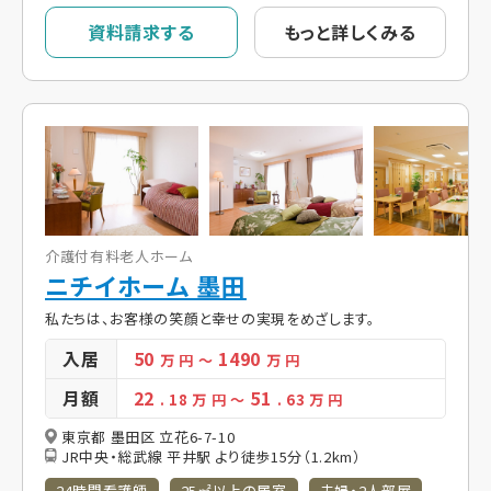
資料請求する
もっと詳しくみる
介護付有料老人ホーム
ニチイホーム 墨田
私たちは、お客様の笑顔と幸せの実現をめざします。
入居
50
1490
万 円
～
万 円
月額
22
51
. 18
万 円
～
. 63
万 円
東京都 墨田区 立花6-7-10
JR中央・総武線 平井駅 より徒歩15分（1.2km）
24時間看護師
25㎡以上の居室
夫婦・2人部屋