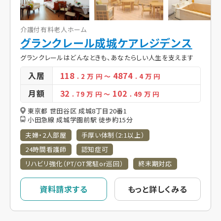
介護付有料老人ホーム
グランクレール成城ケアレジデンス
グランクレールはどんなときも、あなたらしい人生を支えます
入居
118
4874
. 2
万 円
～
. 4
万 円
月額
32
102
. 79
万 円
～
. 49
万 円
東京都 世田谷区 成城8丁目20番1
小田急線 成城学園前駅 徒歩約15分
夫婦・2人部屋
手厚い体制（2:1以上）
24時間看護師
認知症可
リハビリ強化（PT/OT常駐or巡回）
終末期対応
資料請求する
もっと詳しくみる