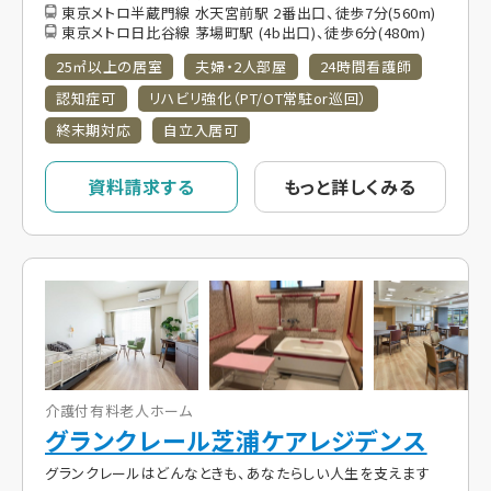
東京メトロ半蔵門線 水天宮前駅 2番出口、徒歩7分(560m)
東京メトロ日比谷線 茅場町駅 (4b出口)、徒歩6分(480m)
25㎡以上の居室
夫婦・2人部屋
24時間看護師
認知症可
リハビリ強化（PT/OT常駐or巡回）
終末期対応
自立入居可
資料請求する
もっと詳しくみる
介護付有料老人ホーム
グランクレール芝浦ケアレジデンス
グランクレールはどんなときも、あなたらしい人生を支えます