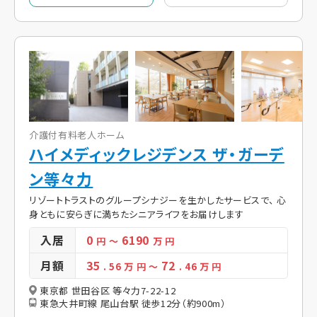
介護付有料老人ホーム
ハイメディックレジデンス ザ・ガーデ
ン等々力
リゾートトラストのグループシナジーを生かしたサービスで、 心
身ともに安らぎに満ちたシニアライフをお届けします
入居
0
6190
円
～
万 円
月額
35
72
. 56
万 円
～
. 46
万 円
東京都 世田谷区 等々力7-22-12
東急大井町線 尾山台駅 徒歩12分（約900m）