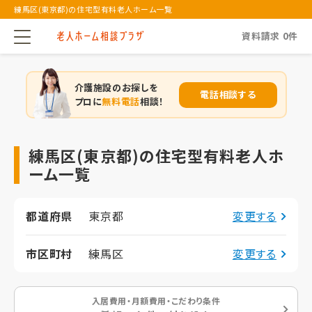
練馬区(東京都)の住宅型有料老人ホーム一覧
資料請求
0
件
介護施設のお探しを
電話相談する
プロに
無料電話
相談！
練馬区(東京都)の住宅型有料老人ホ
ーム一覧
都道府県
東京都
変更する
市区町村
練馬区
変更する
入居費用・月額費用・こだわり条件