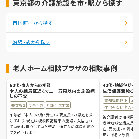
東京都の介護施設を市・駅から探す
市区町村から探す
沿線・駅から探す
老人ホーム相談プラザの相談事例
60代・本人からの相談
40代・地域包括支
本人の練馬区近くで二十万円以内の施設探
生活保護受給の
しの不安
認知機能低下
金銭
要支援2
食事付き
介護付き施設
住宅型有料老人ホー
相談者ご本人（66歳・男性）は要支援2の認定を受
被介護者は相模原市
けており、現在は板橋区高島平の施設に入居され
者は地域包括支援セ
ています。自立していた時期に通院先の病院の紹介
在、要支援2の認定を
で入所されまし…
痺があるため身…