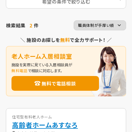
希望の条件で絞り込む
検索結果
2
件
＼ 施設のお探しを
無料
で全力サポート！ ／
老人ホーム入居相談室
施設を実際に見ている入居相談員が
無料電話
で相談に対応します。
無料で電話相談
住宅型有料老人ホーム
高齢者ホームあすなろ