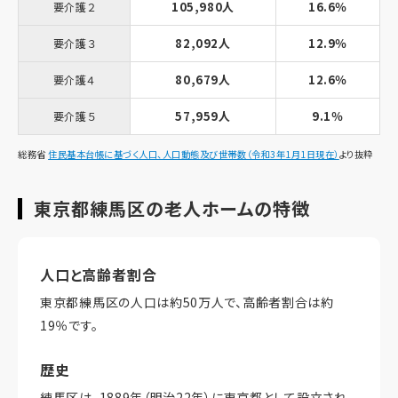
105,980人
16.6％
要介護２
82,092人
12.9％
要介護３
80,679人
12.6％
要介護４
57,959人
9.1％
要介護５
総務省
住民基本台帳に基づく人口、人口動態及び世帯数（令和3年1月1日現在）
より抜粋
東京都練馬区の老人ホームの特徴
人口と高齢者割合
東京都練馬区の人口は約50万人で、高齢者割合は約
19％です。
歴史
練馬区は、1889年（明治22年）に東京都として設立され