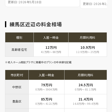
更新日：2026年5月18日
更新日：2026年2月
練馬区近辺の料金相場
種別
入居一時金
月額利用料
12万円
10.9万円
高齢者住宅
41万円～ 88万円
12.9万円～ 25万円
※老人ホーム相談プラザに掲載中のプランの中央値を記載
市区町村
入居一時金
月額利用料
79万円
24.5万円
中野区
0万円～ 5904万円
0万円～ 81.1万円
85万円
21.4万円
豊島区
0万円～ 4121万円
16.8万円～ 99.4万円