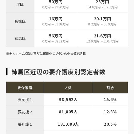
50万円
23万円
北区
0万円～ 2980万円
14.8万円～ 62.3万円
16万円
20.1万円
板橋区
0万円～ 3168万円
8.2万円～ 66.9万円
56万円
21.6万円
練馬区
0万円～ 5832万円
12.9万円～ 110.7万円
※老人ホーム相談プラザに掲載中のプランの中央値を記載
練馬区近辺の要介護度別認定者数
要介護度
人数
割合
98,592人
15.4％
要支援１
81,805人
12.8％
要支援２
131,089人
20.5％
要介護１