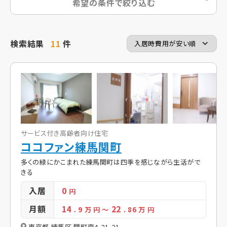
希望の条件で絞り込む
検索結果
11
件
サービス付き高齢者向け住宅
ココファン練馬関町
多くの緑にかこまれた練馬関町は四季を感じながら生活がで
きる
入居
0
円
月額
14
22
. 9
万 円
～
. 86
万 円
東京都 練馬区 関町南4-21-21