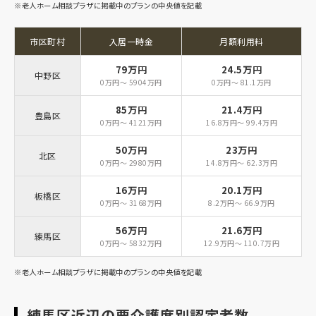
※老人ホーム相談プラザに掲載中のプランの中央値を記載
市区町村
入居一時金
月額利用料
79万円
24.5万円
中野区
0万円～ 5904万円
0万円～ 81.1万円
85万円
21.4万円
豊島区
0万円～ 4121万円
16.8万円～ 99.4万円
50万円
23万円
北区
0万円～ 2980万円
14.8万円～ 62.3万円
16万円
20.1万円
板橋区
0万円～ 3168万円
8.2万円～ 66.9万円
56万円
21.6万円
練馬区
0万円～ 5832万円
12.9万円～ 110.7万円
※老人ホーム相談プラザに掲載中のプランの中央値を記載
練馬区近辺の要介護度別認定者数