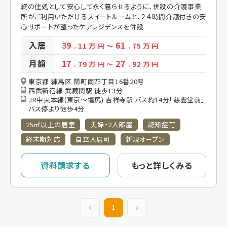
終の住処として安心して永く暮らせるように、併設の介護事業
所がご利用いただけるスイートルームと、２４時間介護付きの安
心サポートが整ったケアレジデンスを併設
入居
39
61
. 11
万 円
～
. 75
万 円
月額
17
27
. 79
万 円
～
. 92
万 円
東京都 練馬区 関町南四丁目16番20号
西武新宿線 武蔵関駅 徒歩13分
JR中央本線(東京～塩尻) 吉祥寺駅 バス約14分「慈雲堂前」
バス停より徒歩4分
25㎡以上の居室
夫婦・2人部屋
認知症可
終末期対応
自立入居可
新規オープン
資料請求する
もっと詳しくみる
前の20件
1
次の20件