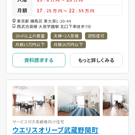
月額
17
22
. 25
万 円
～
. 55
万 円
東京都 練馬区 東大泉1-20-44
西武池袋線 大泉学園駅 北口下車徒歩7分
25㎡以上の居室
夫婦・2人部屋
認知症可
月額15万円以下
月額20万円以下
資料請求する
もっと詳しくみる
サービス付き高齢者向け住宅
ウエリスオリーブ武蔵野関町