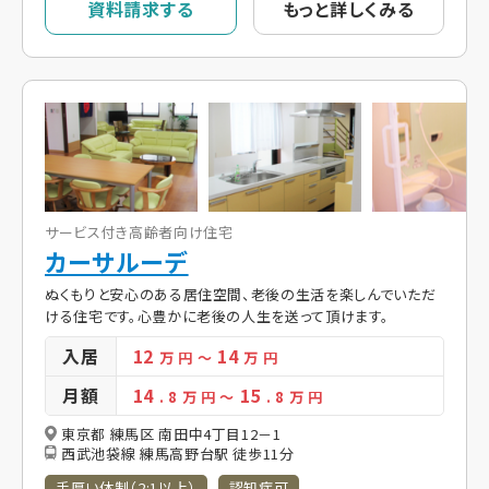
資料請求する
もっと詳しくみる
サービス付き高齢者向け住宅
カーサルーデ
ぬくもりと安心のある居住空間、老後の生活を楽しんでいただ
ける住宅です。心豊かに老後の人生を送って頂けます。
入居
12
14
万 円
～
万 円
月額
14
15
. 8
万 円
～
. 8
万 円
東京都 練馬区 南田中4丁目12－1
西武池袋線 練馬高野台駅 徒歩11分
手厚い体制（2:1以上）
認知症可