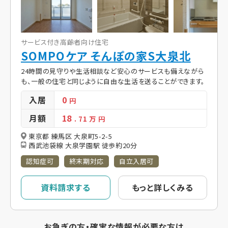
サービス付き高齢者向け住宅
SOMPOケア そんぽの家S大泉北
24時間の見守りや生活相談など安心のサービスも備えながら
も、一般の住宅と同じように自由な生活を送ることができます。
入居
0
円
月額
18
. 71
万 円
東京都 練馬区 大泉町5-2-5
西武池袋線 大泉学園駅 徒歩約20分
認知症可
終末期対応
自立入居可
資料請求する
もっと詳しくみる
お急ぎの方・確実な情報が必要な方は