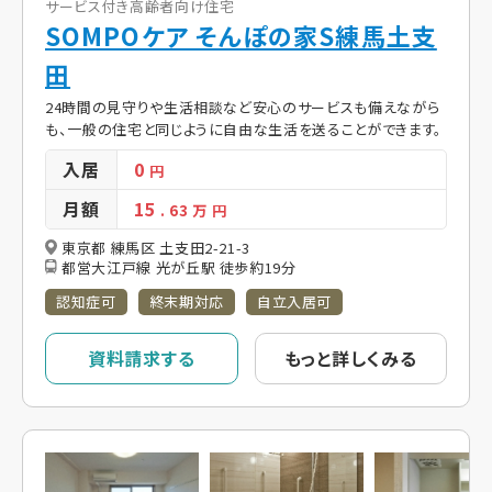
サービス付き高齢者向け住宅
SOMPOケア そんぽの家S練馬土支
田
24時間の見守りや生活相談など安心のサービスも備えながら
も、一般の住宅と同じように自由な生活を送ることができます。
入居
0
円
月額
15
. 63
万 円
東京都 練馬区 土支田2-21-3
都営大江戸線 光が丘駅 徒歩約19分
認知症可
終末期対応
自立入居可
資料請求する
もっと詳しくみる