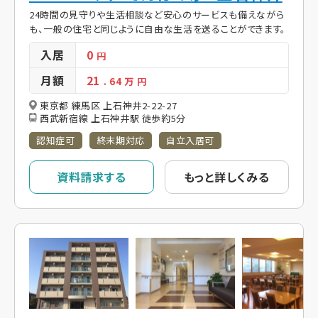
24時間の見守りや生活相談など安心のサービスも備えながら
も、一般の住宅と同じように自由な生活を送ることができます。
入居
0
円
月額
21
. 64
万 円
東京都 練馬区 上石神井2-22-27
西武新宿線 上石神井駅 徒歩約5分
認知症可
終末期対応
自立入居可
資料請求する
もっと詳しくみる