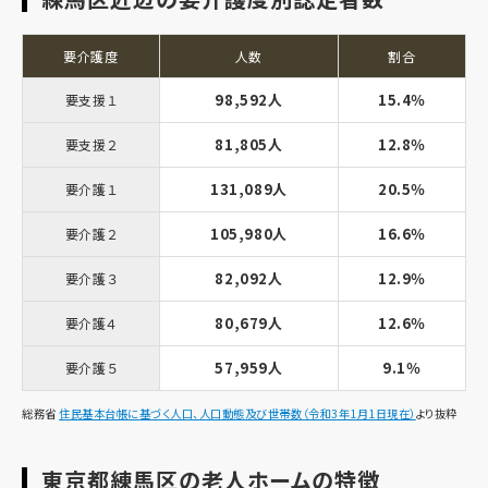
要介護度
人数
割合
98,592人
15.4％
要支援１
81,805人
12.8％
要支援２
131,089人
20.5％
要介護１
105,980人
16.6％
要介護２
82,092人
12.9％
要介護３
80,679人
12.6％
要介護４
57,959人
9.1％
要介護５
総務省
住民基本台帳に基づく人口、人口動態及び世帯数（令和3年1月1日現在）
より抜粋
東京都練馬区の老人ホームの特徴