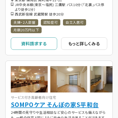
JR中央本線(東京～塩尻) 三鷹駅 バス10分（「北裏」バス停
より徒歩1分）
西武新宿線 武蔵関駅 徒歩20分
夫婦・2人部屋
認知症可
自立入居可
月額20万円以下
資料請求する
もっと詳しくみる
サービス付き高齢者向け住宅
SOMPOケア そんぽの家S平和台
24時間の見守りや生活相談など安心のサービスも備えながら
も、一般の住宅と同じように自由な生活を送ることができます。