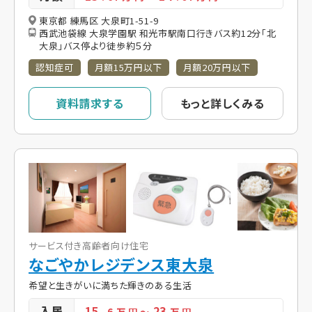
東京都 練馬区 大泉町1-51-9
西武池袋線 大泉学園駅 和光市駅南口行きバス約12分「北
大泉」バス停より徒歩約５分
認知症可
月額15万円以下
月額20万円以下
資料請求する
もっと詳しくみる
サービス付き高齢者向け住宅
なごやかレジデンス東大泉
希望と生きがいに満ちた輝きのある生活
入居
15
23
. 6
万 円
～
万 円