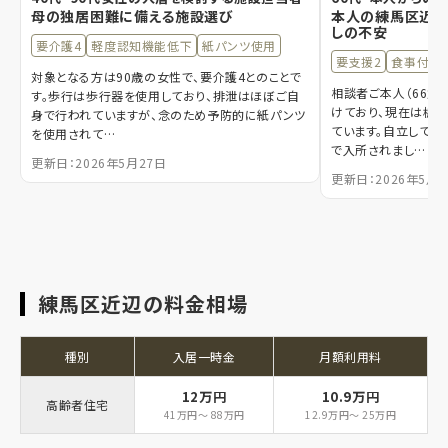
母の独居困難に備える施設選び
本人の練馬区近く
しの不安
要介護4
軽度認知機能低下
紙パンツ使用
要支援2
食事付き
対象となる方は90歳の女性で、要介護4とのことで
相談者ご本人（66歳
す。歩行は歩行器を使用しており、排泄はほぼご自
けており、現在は板
身で行われていますが、念のため予防的に紙パンツ
ています。自立して
を使用されて…
で入所されまし…
更新日：2026年5月27日
更新日：2026年5月1
練馬区近辺の料金相場
種別
入居一時金
月額利用料
12万円
10.9万円
高齢者住宅
41万円～ 88万円
12.9万円～ 25万円