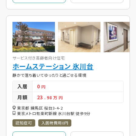
サービス付き高齢者向け住宅
ホームステーション 氷川台
静かで落ち着いてゆったりと過ごせる環境
入居
0
円
月額
23
. 98
万 円
東京都 練馬区 桜台3-4-2
東京メトロ有楽町新線 氷川台駅 徒歩9分
認知症可
入居時費用0円