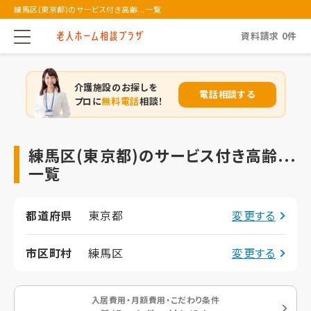
練馬区(東京都)のサービス付き高齢...一覧
資料請求
0
件
介護施設のお探しを
電話相談する
プロに
無料電話
相談！
練馬区(東京都)のサービス付き高齢...
一覧
都道府県
東京都
変更する
市区町村
練馬区
変更する
入居費用・月額費用・こだわり条件