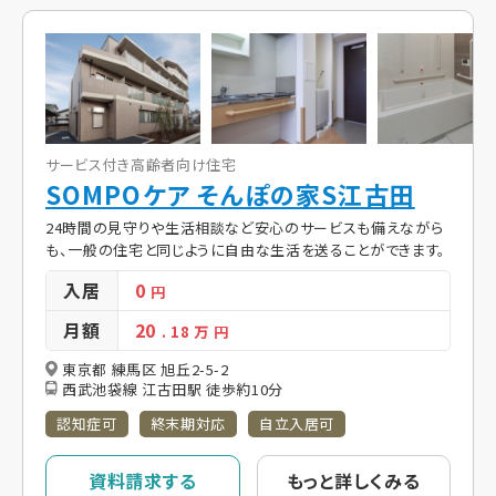
サービス付き高齢者向け住宅
SOMPOケア そんぽの家S江古田
24時間の見守りや生活相談など安心のサービスも備えながら
も、一般の住宅と同じように自由な生活を送ることができます。
入居
0
円
月額
20
. 18
万 円
東京都 練馬区 旭丘2-5-2
西武池袋線 江古田駅 徒歩約10分
認知症可
終末期対応
自立入居可
資料請求する
もっと詳しくみる