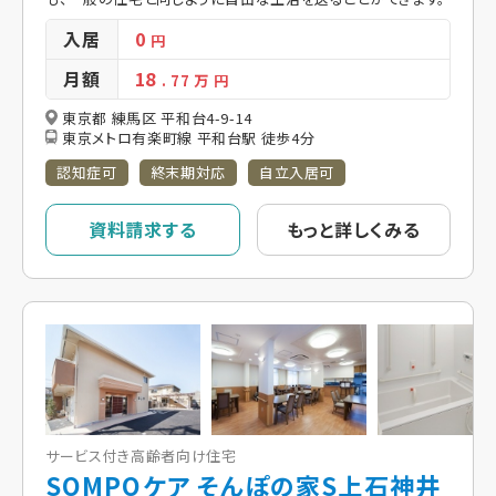
入居
0
円
月額
18
. 77
万 円
東京都 練馬区 平和台4-9-14
東京メトロ有楽町線 平和台駅 徒歩4分
認知症可
終末期対応
自立入居可
資料請求する
もっと詳しくみる
サービス付き高齢者向け住宅
SOMPOケア そんぽの家S上石神井