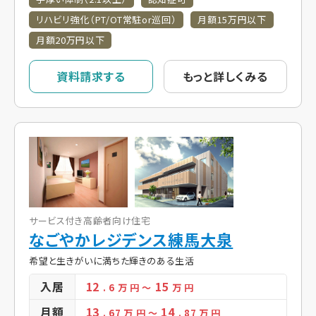
リハビリ強化（PT/OT常駐or巡回）
月額15万円以下
月額20万円以下
資料請求する
もっと詳しくみる
サービス付き高齢者向け住宅
なごやかレジデンス練馬大泉
希望と生きがいに満ちた輝きのある生活
入居
12
15
. 6
万 円
～
万 円
月額
13
14
. 67
万 円
～
. 87
万 円