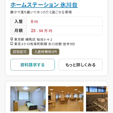
ホームステーション 氷川台
静かで落ち着いてゆったりと過ごせる環境
入居
0
円
月額
23
. 98
万 円
東京都 練馬区 桜台3-4-2
東京メトロ有楽町新線 氷川台駅 徒歩9分
認知症可
入居時費用0円
資料請求する
もっと詳しくみる