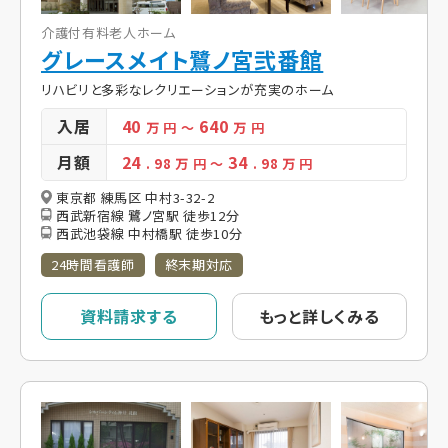
介護付有料老人ホーム
グレースメイト鷺ノ宮弐番館
リハビリと多彩なレクリエーションが充実のホーム
入居
40
640
万 円
～
万 円
月額
24
34
. 98
万 円
～
. 98
万 円
東京都 練馬区 中村3-32-2
西武新宿線 鷺ノ宮駅 徒歩12分
西武池袋線 中村橋駅 徒歩10分
24時間看護師
終末期対応
資料請求する
もっと詳しくみる