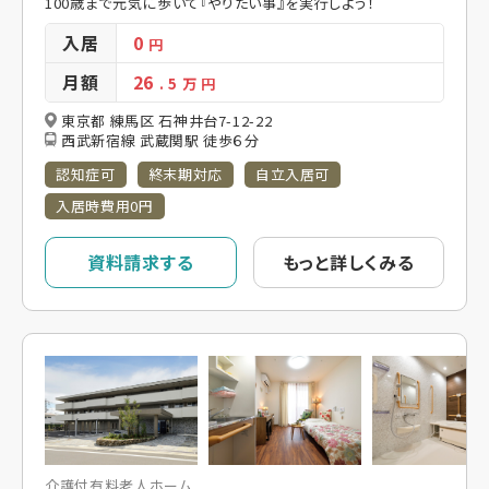
100歳まで元気に歩いて『やりたい事』を実行しよう！
入居
0
円
月額
26
. 5
万 円
東京都 練馬区 石神井台7-12-22
西武新宿線 武蔵関駅 徒歩６分
認知症可
終末期対応
自立入居可
入居時費用0円
資料請求する
もっと詳しくみる
介護付有料老人ホーム