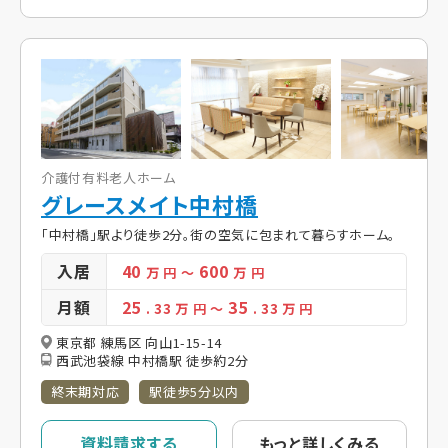
介護付有料老人ホーム
グレースメイト中村橋
「中村橋」駅より徒歩2分。街の空気に包まれて暮らすホーム。
入居
40
600
万 円
～
万 円
月額
25
35
. 33
万 円
～
. 33
万 円
東京都 練馬区 向山1-15-14
西武池袋線 中村橋駅 徒歩約2分
終末期対応
駅徒歩5分以内
資料請求する
もっと詳しくみる