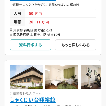
お客様一人ひとりを大切に、笑顔いっぱいの耀施設
入居
50
万 円
月額
26
. 11
万 円
東京都 練馬区 関町東1-1-5
西武新宿線 上石神井駅 徒歩10分
資料請求する
もっと詳しくみる
介護付有料老人ホーム
しゃくじい台翔裕館