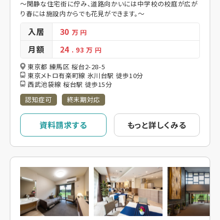
～閑静な住宅街に佇み、道路向かいには中学校の校庭が広が
り春には施設内からでも花見ができます。～
入居
30
万 円
月額
24
. 93
万 円
東京都 練馬区 桜台2-28-5
東京メトロ有楽町線 氷川台駅 徒歩10分
西武池袋線 桜台駅 徒歩15分
認知症可
終末期対応
資料請求する
もっと詳しくみる