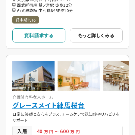
西武新宿線 鷺ノ宮駅 徒歩12分
西武池袋線 中村橋駅 徒歩10分
終末期対応
資料請求する
もっと詳しくみる
介護付有料老人ホーム
グレースメイト練馬桜台
日常に笑顔と安心をプラス。チームケアで認知症やリハビリを
サポート
入居
40
600
万 円
～
万 円