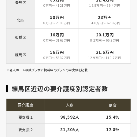
豊島区
0万円～ 4121万円
16.8万円～ 99.4万円
50万円
23万円
北区
0万円～ 2980万円
14.8万円～ 62.3万円
16万円
20.1万円
板橋区
0万円～ 3168万円
8.2万円～ 66.9万円
56万円
21.6万円
練馬区
0万円～ 5832万円
12.9万円～ 110.7万円
※老人ホーム相談プラザに掲載中のプランの中央値を記載
練馬区近辺の要介護度別認定者数
要介護度
人数
割合
98,592人
15.4％
要支援１
81,805人
12.8％
要支援２