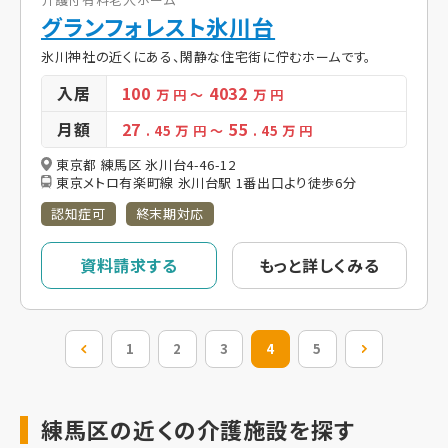
グランフォレスト氷川台
氷川神社の近くにある、閑静な住宅街に佇むホームです。
入居
100
4032
万 円
～
万 円
月額
27
55
. 45
万 円
～
. 45
万 円
東京都 練馬区 氷川台4-46-12
東京メトロ有楽町線 氷川台駅 1番出口より徒歩6分
認知症可
終末期対応
資料請求する
もっと詳しくみる
前の20件
1
2
3
4
5
次の20件
練馬区の近くの介護施設を探す