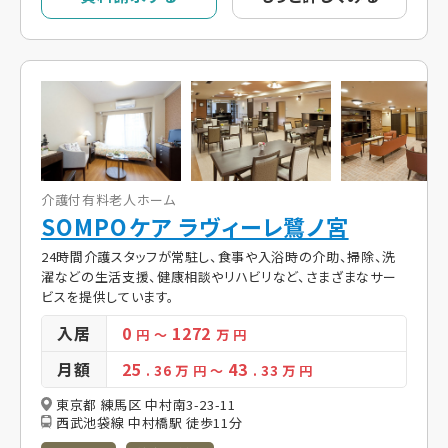
介護付有料老人ホーム
SOMPOケア ラヴィーレ鷺ノ宮
24時間介護スタッフが常駐し、食事や入浴時の介助、掃除、洗
濯などの生活支援、健康相談やリハビリなど、さまざまなサー
ビスを提供しています。
入居
0
1272
円
～
万 円
月額
25
43
. 36
万 円
～
. 33
万 円
東京都 練馬区 中村南3-23-11
西武池袋線 中村橋駅 徒歩11分