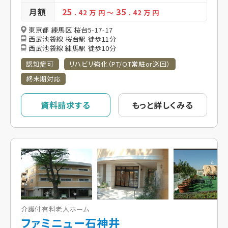
月額
25
35
. 42
万 円
～
. 42
万 円
東京都 練馬区 桜台5-17-17
西武池袋線 桜台駅 徒歩11分
西武池袋線 練馬駅 徒歩10分
認知症可
リハビリ強化（PT/OT常駐or巡回）
終末期対応
資料請求する
もっと詳しくみる
介護付有料老人ホーム
ファミニュー石神井