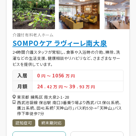
介護付有料老人ホーム
SOMPOケア ラヴィーレ南大泉
24時間介護スタッフが常駐し、食事や入浴時の介助、掃除、洗
濯などの生活支援、健康相談やリハビリなど、さまざまなサー
ビスを提供しています。
入居
0
1056
円
～
万 円
月額
24
39
. 42
万 円
～
. 93
万 円
東京都 練馬区 南大泉2-1-28
西武池袋線 保谷駅 南口3番乗り場より西武バス保01系統、
鷹21系統、田41系統「天神山行」バス約5分→「天神山」バス
停下車徒歩7分
認知症可
終末期対応