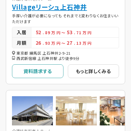
Villageリーシュ上石神井
手厚い介護が必要になっても それまでと変わりなくお住まいい
ただけます
入居
52
53
. 89
万 円
～
. 71
万 円
月額
26
27
. 93
万 円
～
. 13
万 円
東京都 練馬区 上石神井2-9-21
西武新宿線 上石神井駅 より徒歩9分
資料請求する
もっと詳しくみる
介護付有料老人ホーム