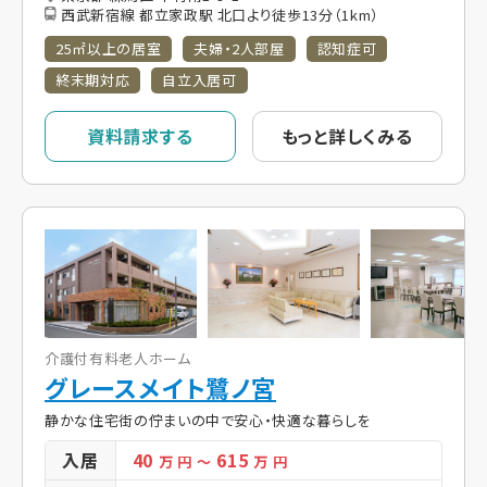
西武新宿線 都立家政駅 北口より徒歩13分（1km）
25㎡以上の居室
夫婦・2人部屋
認知症可
終末期対応
自立入居可
資料請求する
もっと詳しくみる
介護付有料老人ホーム
グレースメイト鷺ノ宮
静かな住宅街の佇まいの中で安心・快適な暮らしを
入居
40
615
万 円
～
万 円