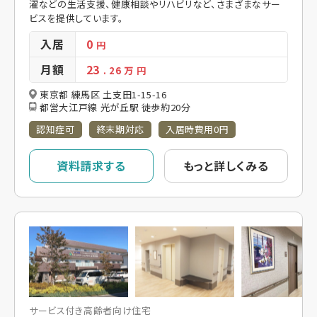
濯などの生活支援、健康相談やリハビリなど、さまざまなサー
ビスを提供しています。
入居
0
円
月額
23
. 26
万 円
東京都 練馬区 土支田1-15-16
都営大江戸線 光が丘駅 徒歩約20分
認知症可
終末期対応
入居時費用0円
資料請求する
もっと詳しくみる
サービス付き高齢者向け住宅