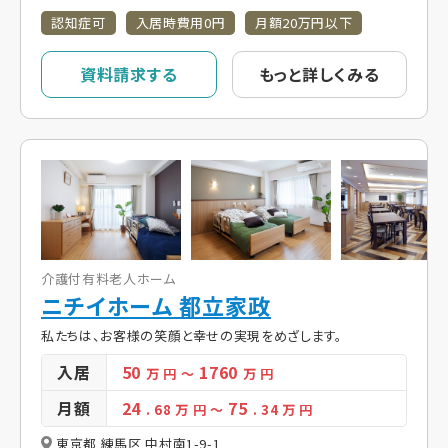
認知症可
入居時費用0円
月額20万円以下
資料請求する
もっと詳しくみる
介護付有料老人ホーム
ニチイホーム 都立家政
私たちは、お客様の笑顔と幸せの実現をめざします。
入居
50
1760
万 円
～
万 円
月額
24
75
. 68
万 円
～
. 34
万 円
東京都 練馬区 中村南1-9-1