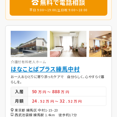
無料で電話相談
平日 9:00～19:00/土日祝 9:00～18:00
介護付有料老人ホーム
はなことばプラス練馬中村
お一人おひとりに寄り添ったケアで 自分らしく、心やすらぐ暮
らしを。
入居
50
888
万 円
～
万 円
月額
24
32
. 52
万 円
～
. 52
万 円
東京都 練馬区 中村1-15-23
西武池袋線 練馬駅 1.4km 徒歩約17分