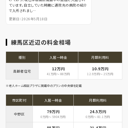
ています。自立していた時期に通院先の病院の紹介
で入所されまし…
更新日：2026年5月18日
練馬区近辺の料金相場
種別
入居一時金
月額利用料
12万円
10.9万円
高齢者住宅
41万円～ 88万円
12.9万円～ 25万円
※老人ホーム相談プラザに掲載中のプランの中央値を記載
市区町村
入居一時金
月額利用料
79万円
24.5万円
中野区
0万円～ 5904万円
0万円～ 81.1万円
85万円
21.4万円