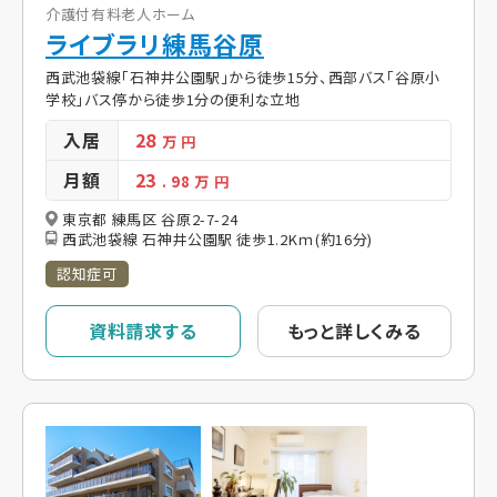
介護付有料老人ホーム
ライブラリ練馬谷原
西武池袋線「石神井公園駅」から徒歩15分、西部バス「谷原小
学校」バス停から徒歩1分の便利な立地
入居
28
万 円
月額
23
. 98
万 円
東京都 練馬区 谷原2-7-24
西武池袋線 石神井公園駅 徒歩1.2Kｍ(約16分)
認知症可
資料請求する
もっと詳しくみる