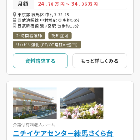
月額
24
34
. 78
万 円
～
. 36
万 円
東京都 練馬区 中村3-33-15
西武池袋線 中村橋駅 徒歩約10分
西武新宿線 鷺ノ宮駅 徒歩約13分
24時間看護師
認知症可
リハビリ強化（PT/OT常駐or巡回）
資料請求する
もっと詳しくみる
介護付有料老人ホーム
ニチイケアセンター練馬さくら台