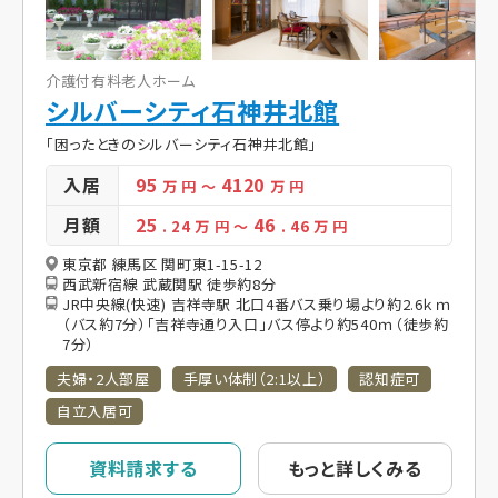
介護付有料老人ホーム
シルバーシティ石神井北館
「困ったときのシルバーシティ石神井北館」
入居
95
4120
万 円
～
万 円
月額
25
46
. 24
万 円
～
. 46
万 円
東京都 練馬区 関町東1-15-12
西武新宿線 武蔵関駅 徒歩約8分
JR中央線(快速) 吉祥寺駅 北口4番バス乗り場より約2.6ｋｍ
（バス約7分）「吉祥寺通り入口」バス停より約540ｍ（徒歩約
7分）
夫婦・2人部屋
手厚い体制（2:1以上）
認知症可
自立入居可
資料請求する
もっと詳しくみる