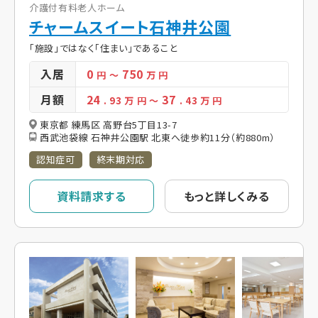
介護付有料老人ホーム
チャームスイート石神井公園
「施設」ではなく「住まい」であること
入居
0
750
円
～
万 円
月額
24
37
. 93
万 円
～
. 43
万 円
東京都 練馬区 高野台5丁目13-7
西武池袋線 石神井公園駅 北東へ徒歩約11分（約880m）
認知症可
終末期対応
資料請求する
もっと詳しくみる