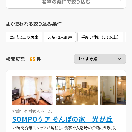
希望の条件で絞り込む
よく使われる絞り込み条件
25㎡以上の居室
夫婦・2人部屋
手厚い体制（2:1以上）
2
検索結果
85
件
介護付有料老人ホーム
SOMPOケア そんぽの家 光が丘
24時間介護スタッフが常駐し、食事や入浴時の介助、掃除、洗