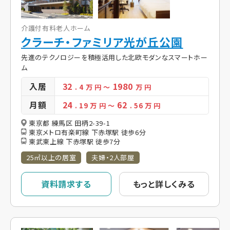
介護付有料老人ホーム
クラーチ・ファミリア光が丘公園
先進のテクノロジーを積極活用した北欧モダンなスマートホー
ム
入居
32
1980
. 4
万 円
～
万 円
月額
24
62
. 19
万 円
～
. 56
万 円
東京都 練馬区 田柄2-39-1
東京メトロ有楽町線 下赤塚駅 徒歩6分
東武東上線 下赤塚駅 徒歩7分
25㎡以上の居室
夫婦・2人部屋
資料請求する
もっと詳しくみる