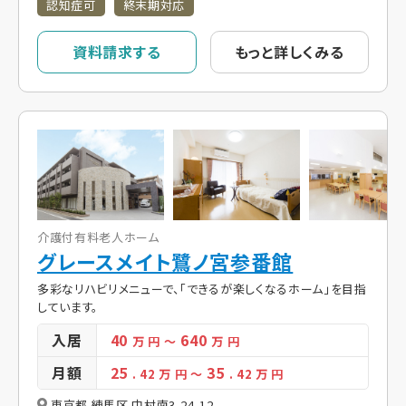
認知症可
終末期対応
資料請求する
もっと詳しくみる
介護付有料老人ホーム
グレースメイト鷺ノ宮参番館
多彩なリハビリメニューで、「できるが楽しくなるホーム」を目指
しています。
入居
40
640
万 円
～
万 円
月額
25
35
. 42
万 円
～
. 42
万 円
東京都 練馬区 中村南3-24-12