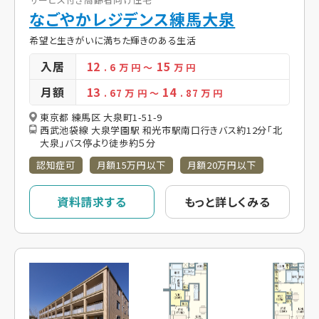
なごやかレジデンス練馬大泉
希望と生きがいに満ちた輝きのある生活
入居
12
15
. 6
万 円
～
万 円
月額
13
14
. 67
万 円
～
. 87
万 円
東京都 練馬区 大泉町1-51-9
西武池袋線 大泉学園駅 和光市駅南口行きバス約12分「北
大泉」バス停より徒歩約５分
認知症可
月額15万円以下
月額20万円以下
資料請求する
もっと詳しくみる