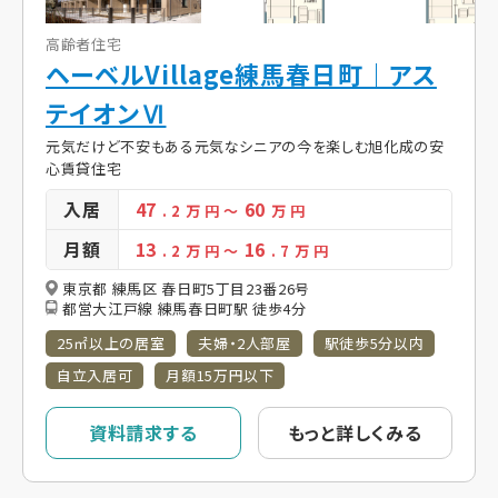
高齢者住宅
ヘーベルVillage練馬春日町｜アス
テイオンⅥ
元気だけど不安もある元気なシニアの今を楽しむ旭化成の安
心賃貸住宅
入居
47
60
. 2
万 円
～
万 円
月額
13
16
. 2
万 円
～
. 7
万 円
東京都 練馬区 春日町5丁目23番26号
都営大江戸線 練馬春日町駅 徒歩4分
25㎡以上の居室
夫婦・2人部屋
駅徒歩5分以内
自立入居可
月額15万円以下
資料請求する
もっと詳しくみる