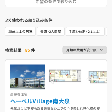
希望の条件で絞り込む
よく使われる絞り込み条件
25㎡以上の居室
夫婦・2人部屋
手厚い体制（2:1以上）
2
検索結果
85
件
高齢者住宅
ヘーベルVillage南大泉
元気だけど不安もある元気なシニアの今を楽しむ旭化成の安