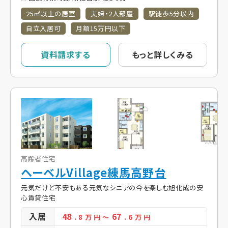
25㎡以上の居室
夫婦・2人部屋
駅徒歩5分以内
自立入居可
月額15万円以下
資料請求する
もっと詳しくみる
高齢者住宅
ヘーベルVillage練馬高野台
元気だけど不安もある元気なシニアの今を楽しむ旭化成の安
心賃貸住宅
入居
48
67
. 8
万 円
～
. 6
万 円