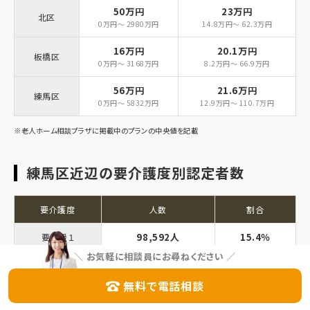
50万円
23万円
北区
0万円～ 2980万円
14.8万円～ 62.3万円
16万円
20.1万円
板橋区
0万円～ 3168万円
8.2万円～ 66.9万円
56万円
21.6万円
練馬区
0万円～ 5832万円
12.9万円～ 110.7万円
※老人ホーム相談プラザに掲載中のプランの中央値を記載
練馬区近辺の要介護度別認定者数
要介護度
人数
割合
98,592人
15.4％
要支援１
＼
お気軽に相談員にお尋ねください
／
81,805人
12.8％
要支援２
無料で電話相談
131,089人
20.5％
要介護１