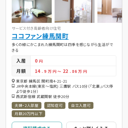
サービス付き高齢者向け住宅
ココファン練馬関町
多くの緑にかこまれた練馬関町は四季を感じながら生活がで
きる
入居
0
円
月額
14
22
. 9
万 円
～
. 86
万 円
東京都 練馬区 関町南4-21-21
JR中央本線(東京～塩尻) 三鷹駅 バス10分（「北裏」バス停
より徒歩1分）
西武新宿線 武蔵関駅 徒歩20分
夫婦・2人部屋
認知症可
自立入居可
月額20万円以下