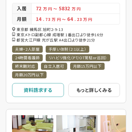
入居
72
5832
万 円
～
万 円
月額
14
64
. 73
万 円
～
. 23
万 円
東京都 練馬区 旭町2-9-13
東京メトロ副都心線 成増駅 1番出口より徒歩16分
都営大江戸線 光が丘駅 A4出口より徒歩21分
夫婦・2人部屋
手厚い体制（2:1以上）
24時間看護師
リハビリ強化（PT/OT常駐or巡回）
終末期対応
自立入居可
月額15万円以下
月額20万円以下
資料請求する
もっと詳しくみる