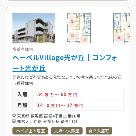
高齢者住宅
ヘーベルVillage光が丘｜コンフォ
ート光が丘
元気だけど不安もある元気なシニアの今を楽しむ旭化成の安
心賃貸住宅
入居
54
60
万 円
～
万 円
月額
14
17
. 8
万 円
～
万 円
東京都 練馬区 高松4丁目15番10号
都営大江戸線 光が丘駅 徒歩11分
25㎡以上の居室
夫婦・2人部屋
自立入居可