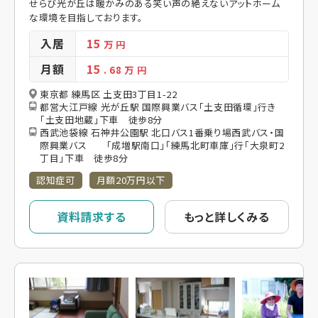
せらび光が丘は暖かみのある笑い声の絶えないアットホーム
な環境を目指しております。
入居
15
万 円
月額
15
. 68
万 円
東京都 練馬区 土支田3丁目1-22
都営大江戸線 光が丘駅 国際興業バス「土支田循環」行き
「土支田地蔵」下車 徒歩8分
西武池袋線 石神井公園駅 北口バス1番乗り場西武バス・国
際興業バス 「成増駅南口」「練馬北町車庫」行「大泉町2
丁目」下車 徒歩8分
認知症可
月額20万円以下
資料請求する
もっと詳しくみる