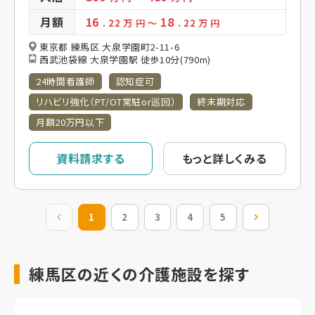
月額
16
18
. 22
万 円
～
. 22
万 円
東京都 練馬区 大泉学園町2-11-6
西武池袋線 大泉学園駅 徒歩10分(790m)
24時間看護師
認知症可
リハビリ強化（PT/OT常駐or巡回）
終末期対応
月額20万円以下
資料請求する
もっと詳しくみる
前の20件
1
2
3
4
5
次の20件
練馬区の近くの介護施設を探す