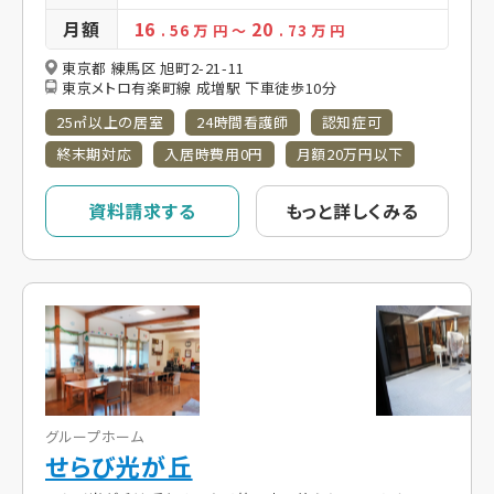
月額
16
20
. 56
万 円
～
. 73
万 円
東京都 練馬区 旭町2-21-11
東京メトロ有楽町線 成増駅 下車徒歩10分
25㎡以上の居室
24時間看護師
認知症可
終末期対応
入居時費用0円
月額20万円以下
資料請求する
もっと詳しくみる
グループホーム
せらび光が丘