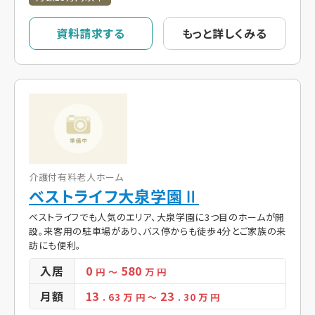
資料請求する
もっと詳しくみる
介護付有料老人ホーム
ベストライフ大泉学園Ⅱ
ベストライフでも人気のエリア、大泉学園に3つ目のホームが開
設。来客用の駐車場があり、バス停からも徒歩4分とご家族の来
訪にも便利。
入居
0
580
円
～
万 円
月額
13
23
. 63
万 円
～
. 30
万 円