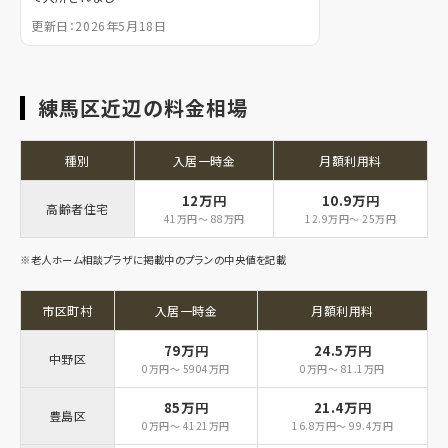
更新日：2026年5月18日
練馬区近辺の料金相場
種別
入居一時金
月額利用料
12万円
10.9万円
高齢者住宅
41万円～ 88万円
12.9万円～ 25万円
※老人ホーム相談プラザに掲載中のプランの中央値を記載
市区町村
入居一時金
月額利用料
79万円
24.5万円
中野区
0万円～ 5904万円
0万円～ 81.1万円
85万円
21.4万円
豊島区
0万円～ 4121万円
16.8万円～ 99.4万円