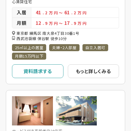
心賃貸住宅
入居
41
61
. 2
万 円
～
. 2
万 円
月額
12
17
. 9
万 円
～
. 9
万 円
東京都 練馬区 南大泉4丁目30番1号
西武池袋線 保谷駅 徒歩10分
25㎡以上の居室
夫婦・2人部屋
自立入居可
月額15万円以下
資料請求する
もっと詳しくみる
サービス付き高齢者向け住宅