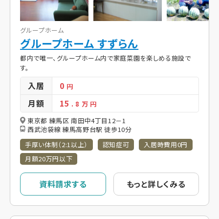
グループホーム
グループホーム すずらん
都内で唯一、グループホーム内で家庭菜園を楽しめる施設で
す。
入居
0
円
月額
15
. 8
万 円
東京都 練馬区 南田中4丁目12－1
西武池袋線 練馬高野台駅 徒歩10分
手厚い体制（2:1以上）
認知症可
入居時費用0円
月額20万円以下
資料請求する
もっと詳しくみる