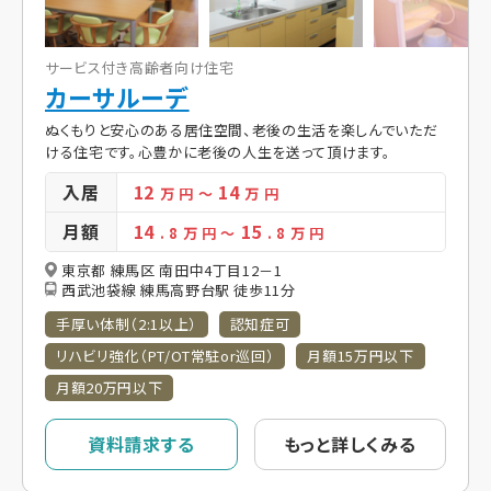
サービス付き高齢者向け住宅
カーサルーデ
ぬくもりと安心のある居住空間、老後の生活を楽しんでいただ
ける住宅です。心豊かに老後の人生を送って頂けます。
入居
12
14
万 円
～
万 円
月額
14
15
. 8
万 円
～
. 8
万 円
東京都 練馬区 南田中4丁目12－1
西武池袋線 練馬高野台駅 徒歩11分
手厚い体制（2:1以上）
認知症可
リハビリ強化（PT/OT常駐or巡回）
月額15万円以下
月額20万円以下
資料請求する
もっと詳しくみる