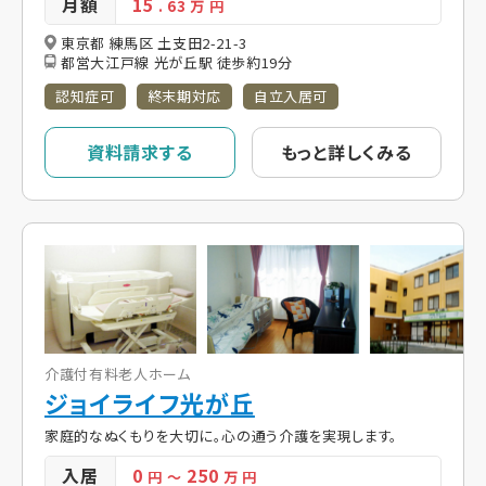
月額
15
. 63
万 円
東京都 練馬区 土支田2-21-3
都営大江戸線 光が丘駅 徒歩約19分
認知症可
終末期対応
自立入居可
資料請求する
もっと詳しくみる
介護付有料老人ホーム
ジョイライフ光が丘
家庭的なぬくもりを大切に。心の通う介護を実現します。
入居
0
250
円
～
万 円