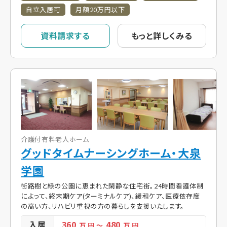
自立入居可
月額20万円以下
資料請求する
もっと詳しくみる
介護付有料老人ホーム
グッドタイムナーシングホーム・大泉
学園
街路樹と緑の公園に恵まれた閑静な住宅街。24時間看護体制
によって、終末期ケア(ターミナルケア)、緩和ケア、医療依存度
の高い方、リハビリ重視の方の暮らしを支援いたします。
入居
360
480
万 円
～
万 円