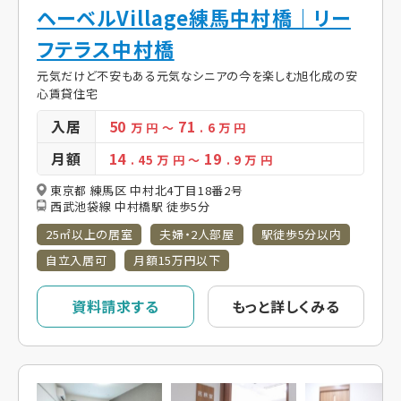
ヘーベルVillage練馬中村橋｜リー
フテラス中村橋
元気だけど不安もある元気なシニアの今を楽しむ旭化成の安
心賃貸住宅
入居
50
71
万 円
～
. 6
万 円
月額
14
19
. 45
万 円
～
. 9
万 円
東京都 練馬区 中村北4丁目18番2号
西武池袋線 中村橋駅 徒歩5分
25㎡以上の居室
夫婦・2人部屋
駅徒歩5分以内
自立入居可
月額15万円以下
資料請求する
もっと詳しくみる