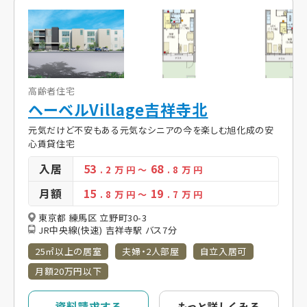
高齢者住宅
ヘーベルVillage吉祥寺北
元気だけど不安もある元気なシニアの今を楽しむ旭化成の安
心賃貸住宅
入居
53
68
. 2
万 円
～
. 8
万 円
月額
15
19
. 8
万 円
～
. 7
万 円
東京都 練馬区 立野町30-3
JR中央線(快速) 吉祥寺駅 バス7分
25㎡以上の居室
夫婦・2人部屋
自立入居可
月額20万円以下
資料請求する
もっと詳しくみる