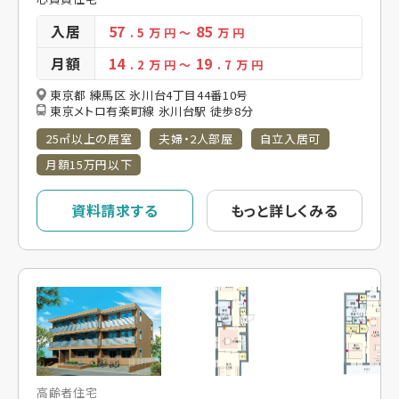
入居
57
85
. 5
万 円
～
万 円
月額
14
19
. 2
万 円
～
. 7
万 円
東京都 練馬区 氷川台4丁目44番10号
東京メトロ有楽町線 氷川台駅 徒歩8分
25㎡以上の居室
夫婦・2人部屋
自立入居可
月額15万円以下
資料請求する
もっと詳しくみる
高齢者住宅