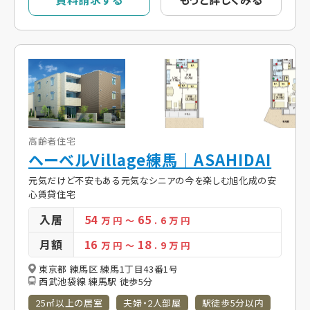
高齢者住宅
ヘーベルVillage練馬｜ASAHIDAI
元気だけど不安もある元気なシニアの今を楽しむ旭化成の安
心賃貸住宅
入居
54
65
万 円
～
. 6
万 円
月額
16
18
万 円
～
. 9
万 円
東京都 練馬区 練馬1丁目43番1号
西武池袋線 練馬駅 徒歩5分
25㎡以上の居室
夫婦・2人部屋
駅徒歩5分以内