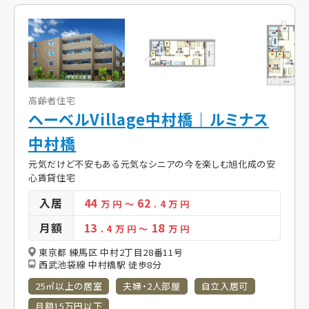
高齢者住宅
ヘーベルVillage中村橋｜ルミナス
中村橋
元気だけど不安もある元気なシニアの今を楽しむ旭化成の安
心賃貸住宅
入居
44
62
万 円
～
. 4
万 円
月額
13
18
. 4
万 円
～
万 円
東京都 練馬区 中村2丁目28番11号
西武池袋線 中村橋駅 徒歩8分
25㎡以上の居室
夫婦・2人部屋
自立入居可
月額15万円以下