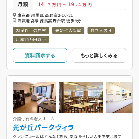
月額
14
19
. 7
万 円
～
. 4
万 円
東京都 練馬区 高野台2-16-21
西武池袋線 練馬高野台駅 徒歩9分
25㎡以上の居室
夫婦・2人部屋
自立入居可
月額15万円以下
資料請求する
もっと詳しくみる
介護付有料老人ホーム
光が丘パークヴィラ
グランクレールはどんなときも、あなたらしい人生を支えます