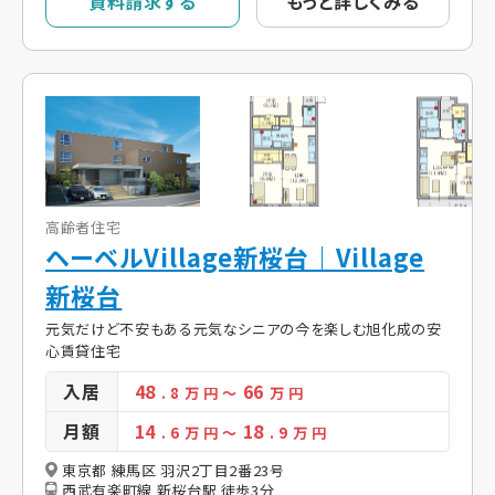
資料請求する
もっと詳しくみる
高齢者住宅
ヘーベルVillage新桜台｜Village
新桜台
元気だけど不安もある元気なシニアの今を楽しむ旭化成の安
心賃貸住宅
入居
48
66
. 8
万 円
～
万 円
月額
14
18
. 6
万 円
～
. 9
万 円
東京都 練馬区 羽沢2丁目2番23号
西武有楽町線 新桜台駅 徒歩3分