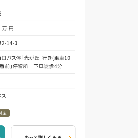
円
1 万 円
-14-3
南口バス停｢光が丘｣行き(乗車10
交番前｣停留所 下車徒歩4分
ネス
対応
もっと詳しくみる