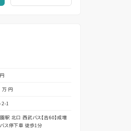
 円
7 万 円
2-1
園駅 北口 西武バス【吉60】成増
」バス停下車 徒歩1分