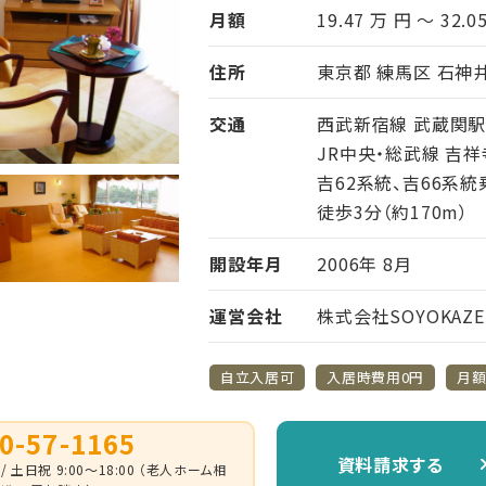
月額
19.47 万 円 ～ 32.0
住所
東京都 練馬区 石神井台
交通
西武新宿線 武蔵関駅 
JR中央・総武線 吉祥
吉62系統、吉66系
徒歩3分（約170m）
開設年月
2006年 8月
運営会社
株式会社SOYOKAZE
自立入居可
入居時費用0円
月額
0-57-1165
資料請求する
 / 土日祝 9:00～18:00 （老人ホーム相