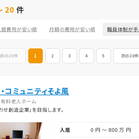
 20
件
入居費用が安い順
月額の費用が安い順
職員体制が手
前の20件
1
2
3
4
5
次の20件
・コミュニティそよ風
付有料老人ホーム
わせ創造企業」を目指します。
入居
0 円 ～ 800 万 円