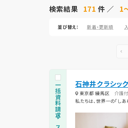
検索結果
171
件 ／
1～
並び替え：
新着・更新順
石神井クラシック
一括資料請求リストに追加
東京都 練馬区
介護
私たちは、世界一の「しあ