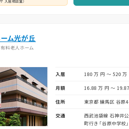
ザ 入居相談室）
ホーム光が丘
付有料老人ホーム
入居
180 万 円 ～ 520 万
月額
16.88 万 円 ～ 19.8
住所
東京都 練馬区 谷原4-
交通
西武池袋線 石神井公
町行き 「谷原中学校