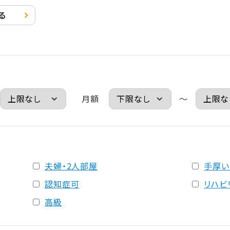
る
月額
～
夫婦・2人部屋
手厚い
認知症可
リハビ
高級