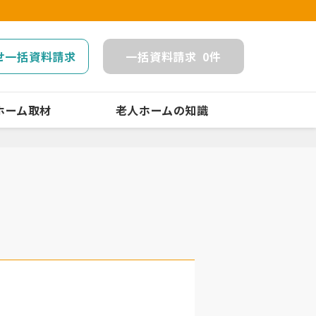
せ一括資料請求
一括
資料請求
0
件
ホーム取材
老人ホームの知識