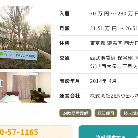
入居
30 万 円 ～ 280 万 
月額
21.51 万 円 ～ 26.5
住所
東京都 練馬区 西大泉2
交通
西武池袋線 保谷駅 
分) ｢西大泉二丁目
開設年月
2014年 4月
運営会社
株式会社ZENウェル
24時間看護師
認知症可
終末期
0-57-1165
資料請求する