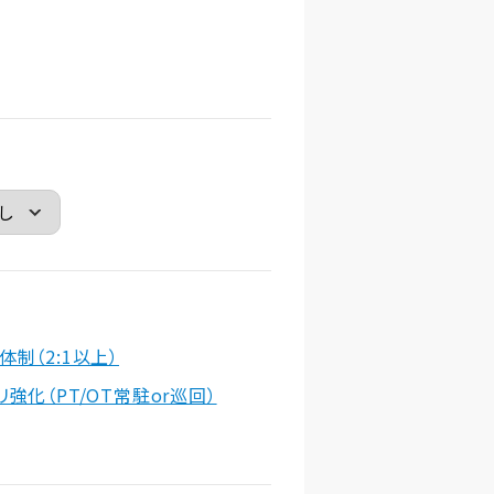
体制（2:1以上）
リ強化（PT/OT常駐or巡回）