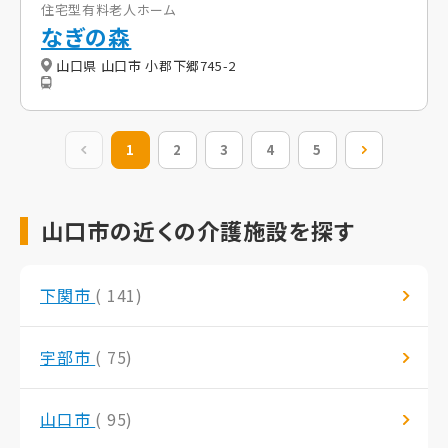
住宅型有料老人ホーム
なぎの森
山口県 山口市 小郡下郷745-2
前の20件
1
2
3
4
5
次の20件
山口市の近くの介護施設を探す
下関市
( 141)
宇部市
( 75)
山口市
( 95)