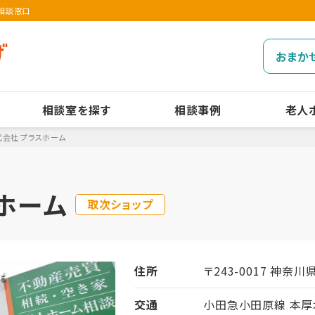
/相談窓口
おまか
相談室を探す
相談事例
老人
式会社 プラスホーム
ホーム
取次ショップ
住所
〒243-0017 神奈川
交通
小田急小田原線 本厚