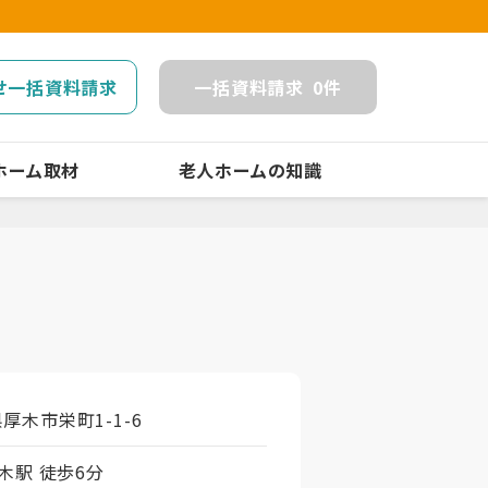
せ一括資料請求
一括
資料請求
0
件
ホーム取材
老人ホームの知識
県厚木市栄町1-1-6
木駅 徒歩6分