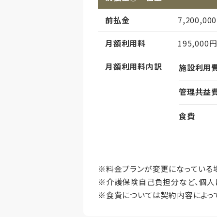
その他事項
居室タイ
前払金
7,200,0
月額利用料
195,000
月額利用料内訳
施設利用
管理共益
食費
償却
初期償却
想定居住期
※料金プランが変更になっている
※介護保険自己負担分など、個人
その他事項
居室タイ
※食費については契約内容によっ