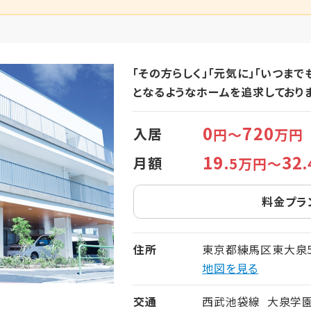
「その方らしく」「元気に」「いつま
となるようなホームを追求しておりま
0
720
入居
円～
万円
19
32
月額
.5万円～
料金プラ
住所
東京都練馬区東大泉5-
地図を見る
交通
西武池袋線 大泉学園