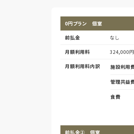
0円プラン 個室
前払金
なし
月額利用料
324,000
月額利用料内訳
施設利用
管理共益
食費
償却
初期償却
想定居住期
前払金② 個室