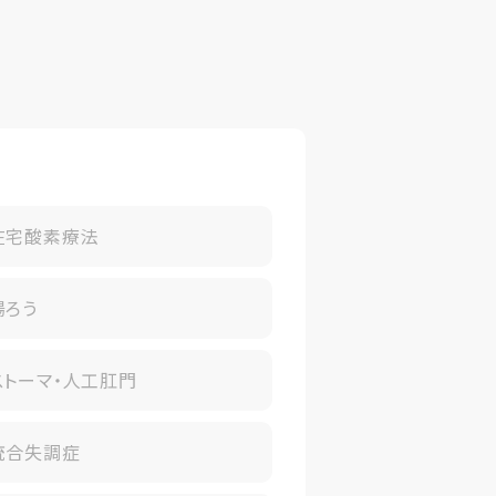
在宅酸素療法
腸ろう
ストーマ・人工肛門
統合失調症