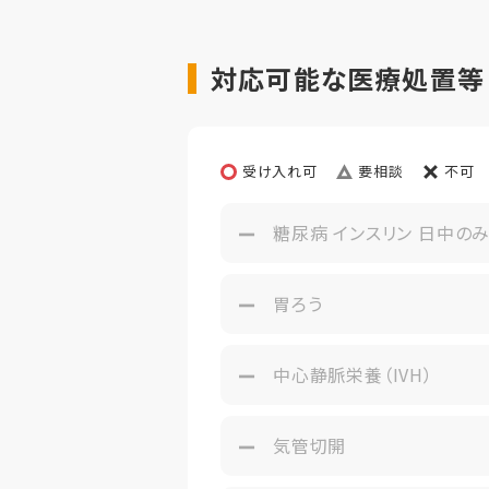
対応可能な医療処置等
受け入れ可
要相談
不可
糖尿病 インスリン 日中の
胃ろう
中心静脈栄養（IVH）
気管切開