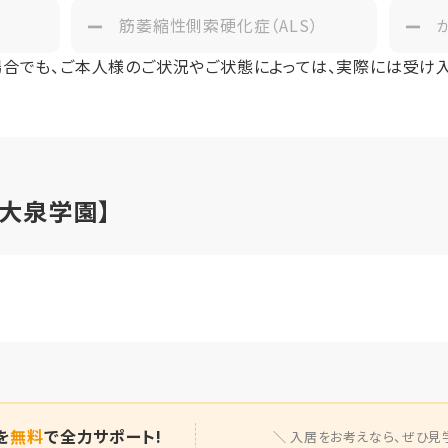
筋萎縮性側索硬化症（ALS）
場合でも、ご本人様のご状況やご状態によっては、実際には受け
大泉学園】
を
無料
で全力サポート!
入居をお考えなら、
ぜひ見