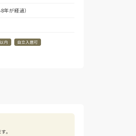
ら8年が経過）
分以内
自立入居可
す。