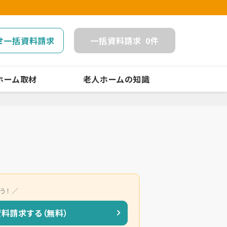
せ一括資料請求
一括
資料請求
0
件
ホーム取材
老人ホームの知識
う！
資料請求する（無料）