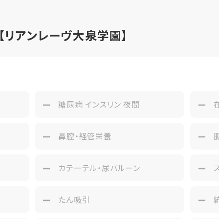
【リアンレーヴ大泉学園】
み
糖尿病 インスリン 夜間
鼻腔・経管栄養
カテーテル・尿バルーン
たん吸引