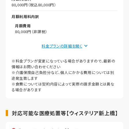
80,000円（税込80,000円）
月額利用料内訳
月額費用
80,000円（非課税）
償却
料金プランの詳細を
初期償却
※料金プランが変更になっている場合がありますので、最新の
想定居住期間（償却年月数）
情報はお問い合わせください
※介護保険自己負担分など、個人にかかる費用については別
その他事項
途発生致します
※食費については契約内容によって実際の請求金額とは異な
る場合があります
対応可能な医療処置等【ウィステリア新上橋】