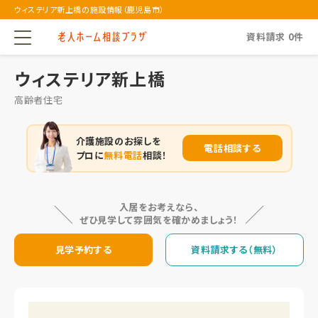
ウィステリア新上橋の施設情報（鹿児島市）
資料請求
0
件
ウィステリア新上橋
高齢者住宅
介護施設のお探しを
電話相談する
プロに
無料電話
相談！
入居をお考えなら、
ぜひ見学して雰囲気を確かめましょう！
見学予約する
資料請求する（無料）