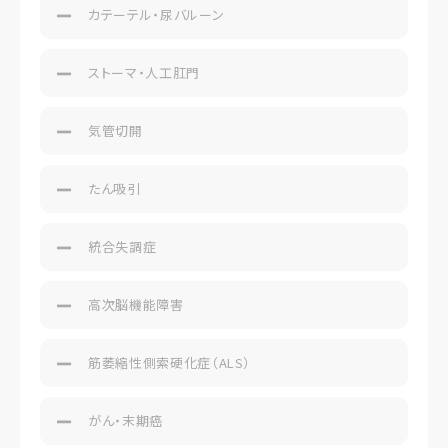
カテーテル・尿バルーン
ストーマ・人工肛門
気管切開
たん吸引
統合失調症
高次脳機能障害
筋萎縮性側索硬化症（ALS）
がん・末期癌