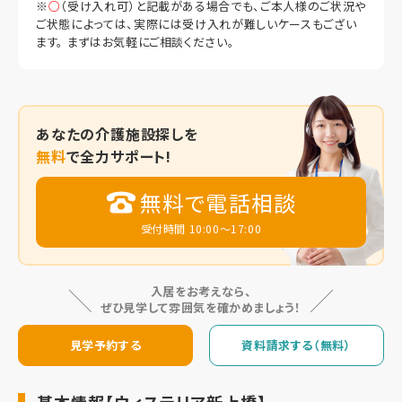
※
○
（受け入れ可）と記載がある場合でも、ご本人様のご状況や
ご状態によっては、実際には受け入れが難しいケースもござい
ます。 まずはお気軽にご相談ください。
あなたの
介護施設探しを
無料
で全力サポート!
無料で電話相談
受付時間 10:00～17:00
入居をお考えなら、
ぜひ見学して雰囲気を確かめましょう！
見学予約する
資料請求する（無料）
基本情報【ウィステリア新上橋】