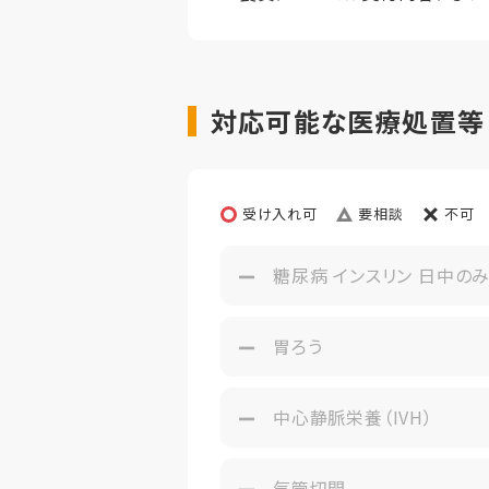
対応可能な医療処置等
受け入れ可
要相談
不可
糖尿病 インスリン 日中の
胃ろう
中心静脈栄養（IVH）
気管切開