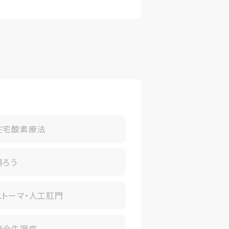
在宅酸素療法
腸ろう
ストーマ・人工肛門
統合失調症