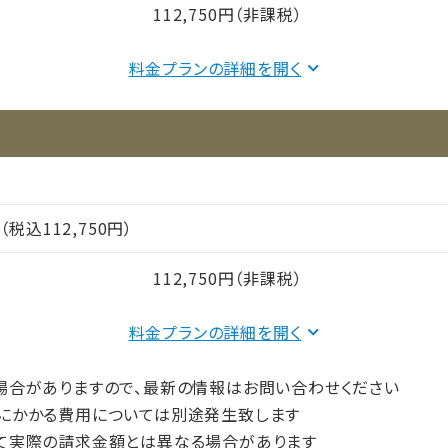
112,750円（非課税）
料金プランの詳細を
間（償却年月数）
円（税込112,750円）
112,750円（非課税）
料金プランの詳細を
間（償却年月数）
場合がありますので、最新の情報はお問い合わせください
にかかる費用については別途発生致します
て実際の請求金額とは異なる場合があります