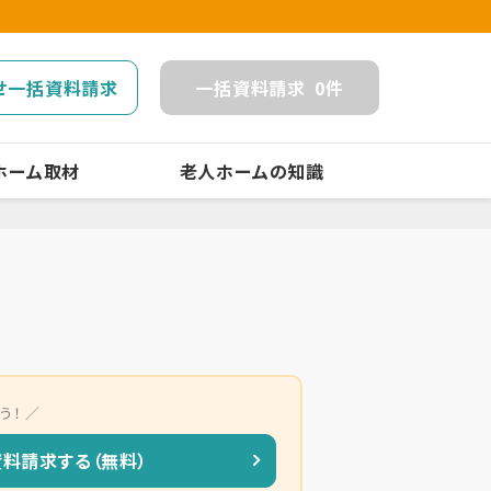
せ一括資料請求
一括
資料請求
0
件
ホーム取材
老人ホームの知識
う！
資料請求する（無料）