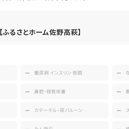
【ふるさとホーム佐野高萩】
み
糖尿病 インスリン 夜間
鼻腔・経管栄養
カテーテル・尿バルーン
たん吸引