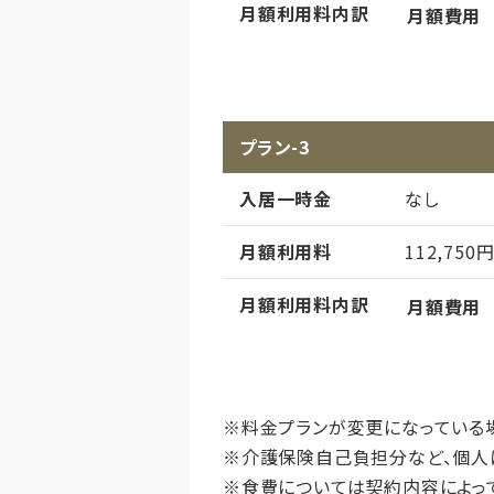
月額利用料内訳
月額費用
償却
初期償却
想定居住期
プラン-3
その他事項
入居一時金
なし
月額利用料
112,750
月額利用料内訳
月額費用
償却
初期償却
想定居住期
※料金プランが変更になっている
※介護保険自己負担分など、個人
その他事項
※食費については契約内容によっ