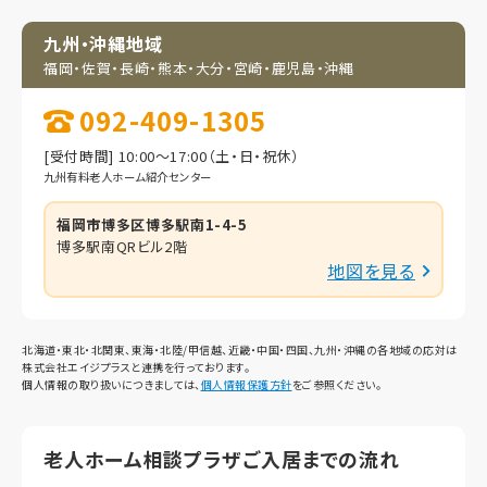
九州・沖縄地域
福岡・佐賀・長崎・熊本・
大分・宮崎・鹿児島・
沖縄
092-409-1305
[受付時間] 10:00～17:00（土・日・祝休）
九州有料老人ホーム紹介センター
福岡市博多区博多駅南1-4-5
博多駅南QRビル2階
地図を見る
北海道・東北・北関東、東海・北陸/甲信越、近畿・中国・四国、九州・沖縄の各地域の応対は
株式会社エイジプラスと連携を行っております。
個人情報の取り扱いにつきましては、
個人情報保護方針
をご参照ください。
老人ホーム相談プラザご入居までの流れ