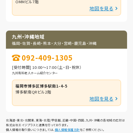
OMMビル7階
地図を見る
九州・沖縄地域
福岡・佐賀・長崎・熊本・
大分・宮崎・鹿児島・
沖縄
092-409-1305
[受付時間] 10:00～17:00（土・日・祝休）
九州有料老人ホーム紹介センター
福岡市博多区博多駅南1-4-5
博多駅南QRビル2階
地図を見る
北海道・東北・北関東、東海・北陸/甲信越、近畿・中国・四国、九州・沖縄の各地域の応対は
株式会社エイジプラスと連携を行っております。
個人情報の取り扱いにつきましては、
個人情報保護方針
をご参照ください。