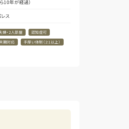
から10年が経過）
パレス
夫婦・2人部屋
認知症可
末期対応
手厚い体制（2:1以上）