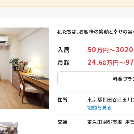
私たちは、お客様の笑顔と幸せの実
50
3020
入居
万円～
24
9
月額
.68万円～
料金プラ
住所
東京都世田谷区玉川台2
地図を見る
交通
東急田園都市線 用賀