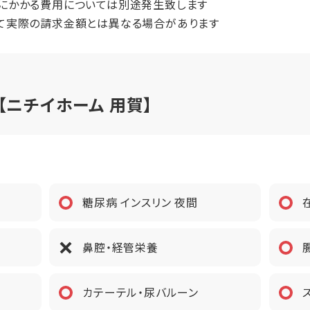
にかかる費用については別途発生致します
81,840円（税込）
て実際の請求金額とは異なる場合があります
間（償却年月数）
ニチイホーム 用賀】
プ
全室個室
1～2名
み
糖尿病 インスリン 夜間
鼻腔・経管栄養
カテーテル・尿バルーン