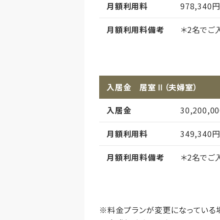
定員
月額利用料
978,340
月額利用料備考
＊2名でご
月額利用料内訳
家賃
管理費
入居金 居室Ⅱ（夫婦室）
食費
入居金
30,200,
償却
初期償却
月額利用料
349,340
想定居住期
月額利用料備考
＊2名でご
その他事項
居室タイ
月額利用料内訳
家賃
定員
管理費
※料金プランが変更になっている