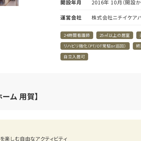
開設年月
2016年 10月（開設
運営会社
株式会社ニチイケア
24時間看護師
25㎡以上の居室
リハビリ強化（PT/OT常駐or巡回）
終
自立入居可
ーム 用賀】
ルを楽しむ自由なアクティビティ