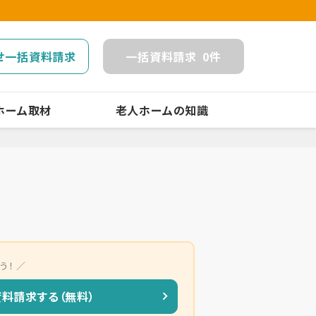
せ一括資料請求
一括
資料請求
0
件
ホーム取材
老人ホームの知識
う！
資料請求する（無料）