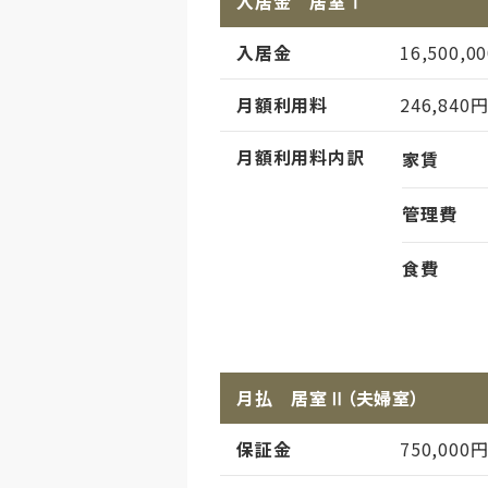
入居金 居室Ⅰ
その他事項
居室タイ
入居金
16,500,
定員
月額利用料
246,840
月額利用料内訳
家賃
管理費
食費
償却
初期償却
想定居住期
月払 居室Ⅱ（夫婦室）
その他事項
居室タイ
保証金
750,000