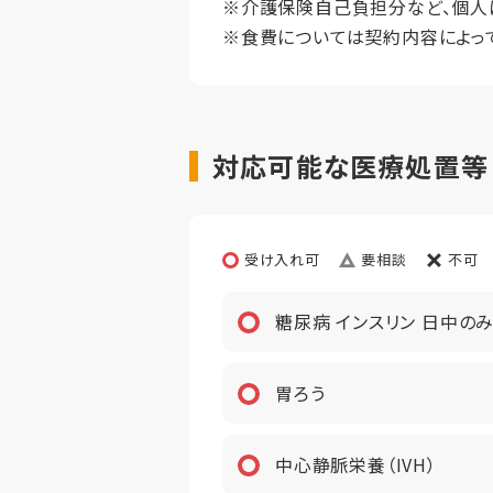
※介護保険自己負担分など、個人
食費
※食費については契約内容によっ
償却
初期償却
想定居住期
対応可能な医療処置等【
その他事項
居室タイ
定員
受け入れ可
要相談
不可
糖尿病 インスリン 日中の
胃ろう
中心静脈栄養（IVH）