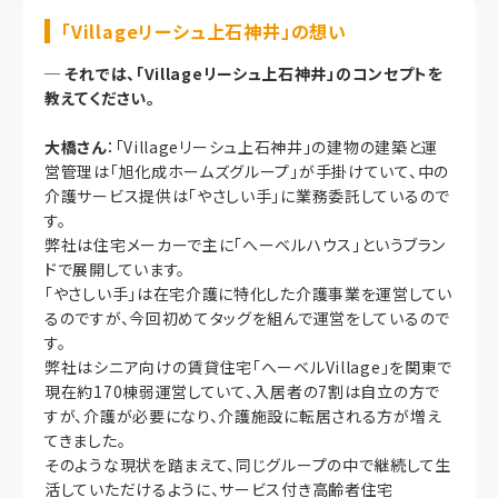
「Villageリーシュ上石神井」の想い
─
それでは、「Villageリーシュ上石神井」のコンセプトを
教えてください。
大橋さん
：「Villageリーシュ上石神井」の建物の建築と運
営管理は「旭化成ホームズグループ」が手掛けていて、中の
介護サービス提供は「やさしい手」に業務委託しているので
す。
弊社は住宅メーカーで主に「へーベルハウス」というブラン
ドで展開しています。
「やさしい手」は在宅介護に特化した介護事業を運営してい
るのですが、今回初めてタッグを組んで運営をしているので
す。
弊社はシニア向けの賃貸住宅「へーベルVillage」を関東で
現在約170棟弱運営していて、入居者の7割は自立の方で
すが、介護が必要になり、介護施設に転居される方が増え
てきました。
そのような現状を踏まえて、同じグループの中で継続して生
活していただけるように、サービス付き高齢者住宅