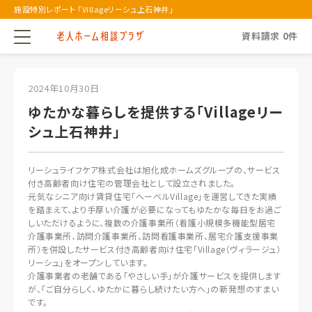
施設特別レポート 「Villageリーシュ上石神井」
資料請求
0
件
2024年10月30日
ゆたかな暮らしを提供する「Villageリー
シュ上石神井」
リーシュライフケア株式会社は旭化成ホームズグループの、サービス
付き高齢者向け住宅の管理会社として設立されました。
元気なシニア向け賃貸住宅「へーベルVillage」を運営してきた実績
を踏まえて、より手厚い介護が必要になってもゆたかな毎日をお過ご
しいただけるように、複数の介護事業所（看護小規模多機能型居宅
介護事業所、訪問介護事業所、訪問看護事業所、居宅介護支援事業
所）を併設したサービス付き高齢者向け住宅「Village（ヴィラージュ）
リーシュ」をオープンしています。
介護事業者の老舗である「やさしい手」が介護サービスを提供します
が、「ご自分らしく、ゆたかに暮らし続けたい方へ」の新発想のすまい
です。