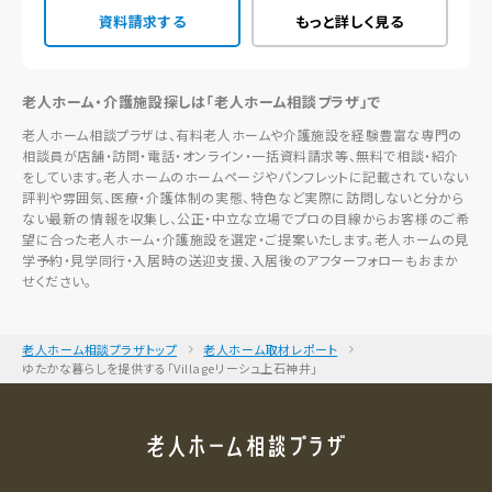
資料請求する
もっと詳しく見る
老人ホーム・介護施設探しは「老人ホーム相談プラザ」で
老人ホーム相談プラザは、有料老人ホームや介護施設を経験豊富な専門の
相談員が店舗・訪問・電話・オンライン・一括資料請求等、無料で相談・紹介
をしています。老人ホームのホームページやパンフレットに記載されていない
評判や雰囲気、医療・介護体制の実態、特色など実際に訪問しないと分から
ない最新の情報を収集し、公正・中立な立場でプロの目線からお客様のご希
望に合った老人ホーム・介護施設を選定・ご提案いたします。老人ホームの見
学予約・見学同行・入居時の送迎支援、入居後のアフターフォローもおまか
せください。
老人ホーム相談プラザトップ
老人ホーム取材レポート
ゆたかな暮らしを提供する「Villageリーシュ上石神井」