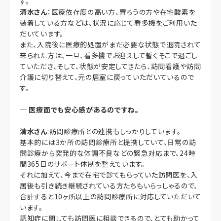
す。
清水さん
：医療依存度の高い方、胃ろうの方や在宅酸素を
装着している方などは、状況に応じて看多機をご利用いた
だいています。
また、入院後に医療的処置がまだ必要な状態で退院されて
来られた方は、一旦、看多機でお迎えして暫くそこで過ごし
ていただき、そして、状態が安定してきたら、訪問看護や訪問
介護に切り替えて、元の居室に戻っていただいているので
す。
─
医療面でも安心感があるのですね。
清水さん
:訪問診療所との連携もしっかりしています。
基本的には3か所の訪問診療所と提携していて、日常の訪
問診療から突発的な体調不良などの緊急対応まで、24時
間365日のサポート体制を整えています。
それに加えて、今まで在宅で診てもらっていた訪問医を、入
居後も引き続き継続されている方たちもいらっしゃるので、
合計すると10ヶ所以上の訪問診療所に対応していただいて
います。
認知症に関しても訪問医に相談できるので、とても助かって