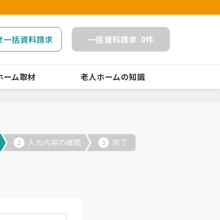
せ一括資料請求
一括
資料請求
0
件
ホーム取材
老人ホームの知識