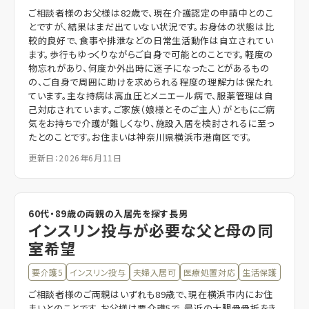
ご相談者様のお父様は82歳で、現在介護認定の申請中とのこ
とですが、結果はまだ出ていない状況です。お身体の状態は比
較的良好で、食事や排泄などの日常生活動作は自立されてい
ます。歩行もゆっくりながらご自身で可能とのことです。軽度の
物忘れがあり、何度か外出時に迷子になったことがあるもの
の、ご自身で周囲に助けを求められる程度の理解力は保たれ
ています。主な持病は高血圧とメニエール病で、服薬管理は自
己対応されています。ご家族（娘様とそのご主人）がともにご病
気をお持ちで介護が難しくなり、施設入居を検討されるに至っ
たとのことです。お住まいは神奈川県横浜市港南区です。
更新日：2026年6月11日
60代・89歳の両親の入居先を探す長男
インスリン投与が必要な父と母の同
室希望
要介護5
インスリン投与
夫婦入居可
医療処置対応
生活保護
ご相談者様のご両親はいずれも89歳で、現在横浜市内にお住
まいとのことです。お父様は要介護5で、最近の大腿骨骨折をき