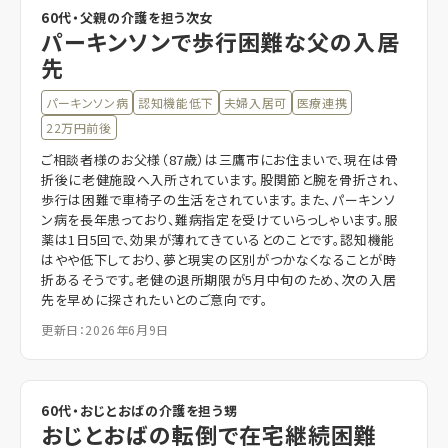
60代・父親の介護を担う次女
パーキンソンで歩行困難な父の入居
先
パーキンソン病
認知機能低下
夫婦入居可
医療連携
22万円前後
ご相談者様のお父様（87歳）は三鷹市にお住まいで、現在は骨
折後に老健施設へ入所されています。股関節と腕を骨折され、
歩行は困難で車椅子の生活をされています。また、パーキンソ
ン病を長年患っており、難病指定を受けていらっしゃいます。服
薬は1日5回で、効果が薄れてきているとのことです。認知機能
はやや低下しており、夢と現実の区別がつかなくなることが時
折あるそうです。老健の退所期限が5月中旬のため、次の入居
先を早めに探されたいとのご意向です。
更新日：2026年6月9日
60代・おじとおばの介護を担う甥
おじとおばの転倒で在宅継続困難