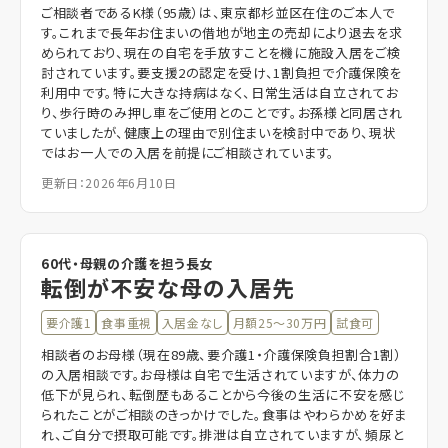
ご相談者であるK様（95歳）は、東京都杉並区在住のご本人で
す。これまで長年お住まいの借地が地主の売却により退去を求
められており、現在の自宅を手放すことを機に施設入居をご検
討されています。要支援2の認定を受け、1割負担で介護保険を
利用中です。特に大きな持病はなく、日常生活は自立されてお
り、歩行時のみ押し車をご使用とのことです。お孫様と同居され
ていましたが、健康上の理由で別住まいを検討中であり、現状
ではお一人での入居を前提にご相談されています。
更新日：2026年6月10日
60代・母親の介護を担う長女
転倒が不安な母の入居先
要介護1
食事重視
入居金なし
月額25〜30万円
試食可
相談者のお母様（現在89歳、要介護1・介護保険負担割合1割）
の入居相談です。お母様は自宅で生活されていますが、体力の
低下が見られ、転倒歴もあることから今後の生活に不安を感じ
られたことがご相談のきっかけでした。食事はやわらかめを好ま
れ、ご自分で摂取可能です。排泄は自立されていますが、頻尿と