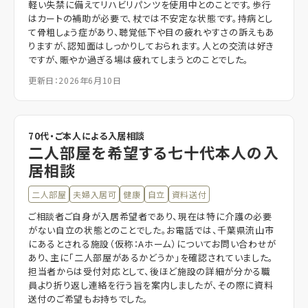
軽い失禁に備えてリハビリパンツを使用中とのことです。歩行
はカートの補助が必要で、杖では不安定な状態です。持病とし
て骨粗しょう症があり、聴覚低下や目の疲れやすさの訴えもあ
りますが、認知面はしっかりしておられます。人との交流は好き
ですが、賑やか過ぎる場は疲れてしまうとのことでした。
更新日：2026年6月10日
70代・ご本人による入居相談
二人部屋を希望する七十代本人の入
居相談
二人部屋
夫婦入居可
健康
自立
資料送付
ご相談者ご自身が入居希望者であり、現在は特に介護の必要
がない自立の状態とのことでした。お電話では、千葉県流山市
にあるとされる施設（仮称：Aホーム）についてお問い合わせが
あり、主に「二人部屋があるかどうか」を確認されていました。
担当者からは受付対応として、後ほど施設の詳細が分かる職
員より折り返し連絡を行う旨を案内しましたが、その際に資料
送付のご希望もお持ちでした。