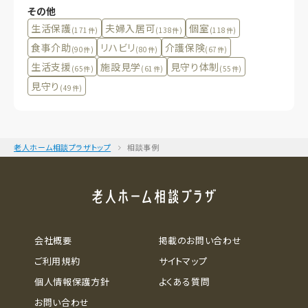
その他
生活保護
夫婦入居可
個室
(171件)
(138件)
(118件)
食事介助
リハビリ
介護保険
(90件)
(80件)
(67件)
生活支援
施設見学
見守り体制
(65件)
(61件)
(55件)
見守り
(49件)
老人ホーム相談プラザトップ
相談事例
会社概要
掲載のお問い合わせ
ご利用規約
サイトマップ
個人情報保護方針
よくある質問
お問い合わせ