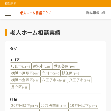
相談事例
資料請求
0
件
老人ホーム相談実績
タグ
エリア
町田市
藤沢市
世田谷区
(13件)
(12件)
(10件)
横浜市戸塚区
立川市
杉並区
(6件)
(6件)
(5件)
横浜市金沢区
八王子市内
八王子市
(4件)
(4件)
(4件)
足立区
(4件)
料金
20万円以下
20万円前後
10万円以下
(84件)
(37件)
(29件)