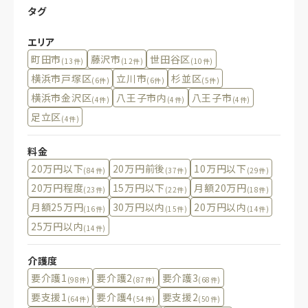
タグ
エリア
町田市
藤沢市
世田谷区
(13件)
(12件)
(10件)
横浜市戸塚区
立川市
杉並区
(6件)
(6件)
(5件)
横浜市金沢区
八王子市内
八王子市
(4件)
(4件)
(4件)
足立区
(4件)
料金
20万円以下
20万円前後
10万円以下
(84件)
(37件)
(29件)
20万円程度
15万円以下
月額20万円
(23件)
(22件)
(18件)
月額25万円
30万円以内
20万円以内
(16件)
(15件)
(14件)
25万円以内
(14件)
介護度
要介護1
要介護2
要介護3
(98件)
(87件)
(68件)
要支援1
要介護4
要支援2
(64件)
(54件)
(50件)