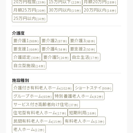
20万円程度
15万円以下
月額20万円
(23件)
(22件)
(18件)
月額25万円
30万円以内
20万円以内
(16件)
(15件)
(14件)
25万円以内
(14件)
介護度
要介護1
要介護2
要介護3
(98件)
(87件)
(68件)
要支援1
要介護4
要支援2
(64件)
(54件)
(50件)
介護認定
要介護5
自立生活
(30件)
(24件)
(17件)
自立型施設
(14件)
施設種別
介護付き有料老人ホーム
ショートステイ
(102件)
(99件)
グループホーム
特別養護老人ホーム
(65件)
(42件)
サービス付き高齢者向け住宅
(37件)
住宅型有料老人ホーム
短期利用
(17件)
(16件)
民間有料老人ホーム
有料老人ホーム
(15件)
(13件)
老人ホーム
(12件)