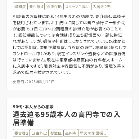
認知症
要介護4
排泄介助
スタッフ手厚い
入居金0円
相談者のお母様は昭和14年生まれの85歳で、要介護4。車椅子
を使用されています。お手洗いに関しては自立歩行に一部介助
が必要で、1日に10〜12回程度の排泄介助が必要とのことで
す。認知機能については会話は成り立ち記憶面の一部に物忘
れがありますが、感情や判断はしっかりされています。既往歴と
しては認知症、変形性腰痛症、血栓症の既往、糖尿病（薬なしで
コントロール中）があり、現在インスリンや透析などの医療行為
は行っていません。現在は東京都中野区内の有料老人ホーム
に入居中ですが、職員対応や雰囲気に不満があり、環境改善を
求めて転居を検討されています。
更新日：2026年6月10日
90代・本人からの相談
退去迫る95歳本人の高円寺での入
居準備
要支援2
自由外出
杉並区
高円寺
早めの施設探し