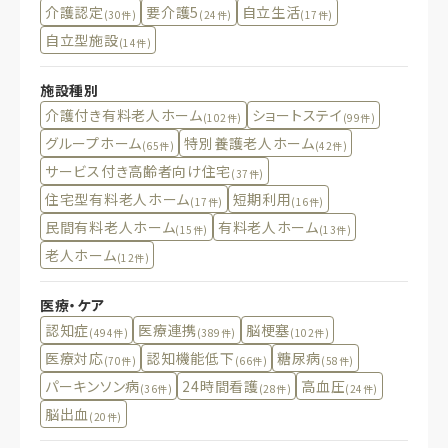
介護認定
要介護5
自立生活
(30件)
(24件)
(17件)
自立型施設
(14件)
施設種別
介護付き有料老人ホーム
ショートステイ
(102件)
(99件)
グループホーム
特別養護老人ホーム
(65件)
(42件)
サービス付き高齢者向け住宅
(37件)
住宅型有料老人ホーム
短期利用
(17件)
(16件)
民間有料老人ホーム
有料老人ホーム
(15件)
(13件)
老人ホーム
(12件)
医療・ケア
認知症
医療連携
脳梗塞
(494件)
(389件)
(102件)
医療対応
認知機能低下
糖尿病
(70件)
(66件)
(58件)
パーキンソン病
24時間看護
高血圧
(36件)
(28件)
(24件)
脳出血
(20件)