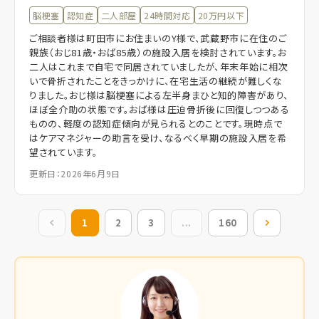
脳梗塞
認知症
二人部屋
24時間対応
20万円以下
ご相談者様は町田市にお住まいのY様で、武蔵野市に在住のご
親族（おじ81歳・おば85歳）の施設入居を検討されています。お
二人はこれまで自宅で同居されていましたが、年末年始に相次
いで骨折されたことをきっかけに、在宅生活の継続が難しくな
りました。おじ様は脳梗塞による左半身まひと知的障害があり、
ほぼ全介助の状態です。おば様は圧迫骨折後に回復しつつある
ものの、軽度の認知症傾向が見られるとのことです。現時点で
はケアマネジャーの助言を受け、なるべく早期の施設入居を希
望されています。
更新日：2026年6月9日
前の10件
1
2
3
...
160
次の10件