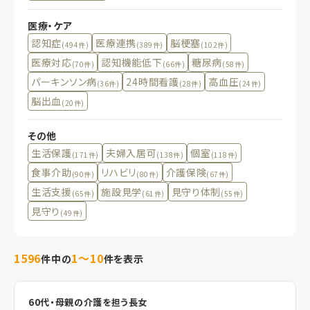
医療・ケア
認知症
医療連携
脳梗塞
(494件)
(389件)
(102件)
医療対応
認知機能低下
糖尿病
(70件)
(66件)
(58件)
パーキンソン病
24時間看護
高血圧
(36件)
(28件)
(24件)
脳出血
(20件)
その他
生活保護
夫婦入居可
個室
(171件)
(138件)
(118件)
食事介助
リハビリ
介護保険
(90件)
(80件)
(67件)
生活支援
施設見学
見守り体制
(65件)
(61件)
(55件)
見守り
(49件)
1596
1～10
件中の
件を表示
60代・母親の介護を担う長女