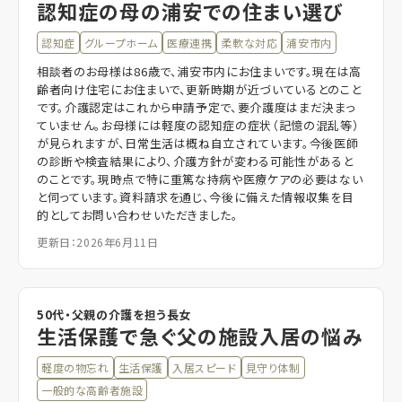
認知症の母の浦安での住まい選び
認知症
グループホーム
医療連携
柔軟な対応
浦安市内
相談者のお母様は86歳で、浦安市内にお住まいです。現在は高
齢者向け住宅にお住まいで、更新時期が近づいているとのこと
です。介護認定はこれから申請予定で、要介護度はまだ決まっ
ていません。お母様には軽度の認知症の症状（記憶の混乱等）
が見られますが、日常生活は概ね自立されています。今後医師
の診断や検査結果により、介護方針が変わる可能性があると
のことです。現時点で特に重篤な持病や医療ケアの必要はない
と伺っています。資料請求を通じ、今後に備えた情報収集を目
的としてお問い合わせいただきました。
更新日：2026年6月11日
50代・父親の介護を担う長女
生活保護で急ぐ父の施設入居の悩み
軽度の物忘れ
生活保護
入居スピード
見守り体制
一般的な高齢者施設