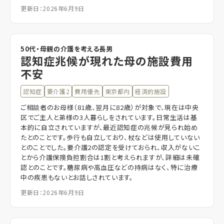
更新日：2026年6月9日
50代・母親の介護を考える長男
認知症兆候が現れた母の施設費用
不安
認知症
要介護2
費用優先
東京都内
経済的施設
ご相談者のお母様（81歳、翌月に82歳）が対象で、現在は中央
区でご主人と弟様の3人暮らしをされています。日常生活は基
本的に自立されていますが、最近認知症の兆候が見られ始め
たとのことです。歩行も自立しており、杖などは使用していない
とのことでした。要介護2の認定を受けておられ、収入がないこ
とから介護保険負担割合は1割と考えられますが、詳細は未確
認とのことです。糖尿病や高血圧などの持病はなく、特に治療
中の疾患もないとお話しされています。
更新日：2026年6月9日