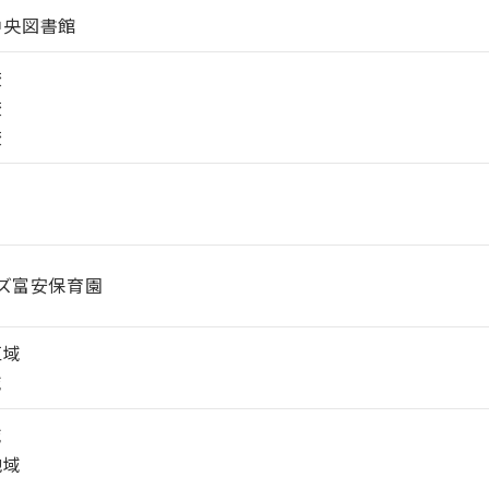
中央図書館
校
校
校
ズ富安保育園
区域
域
域
地域