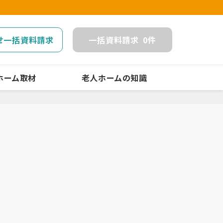
せ一括資料請求
一括
資料請求
0
件
ホーム取材
老人ホームの知識