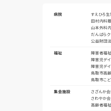
病院
すえひろ生
田村内科
山本外科
だんばらク
公益財団
福祉
障害者福祉
障害児デイ
障害児デイ
鳥取市高
鳥取市こど
集会施設
さざんか会
さわやか会
高齢者福