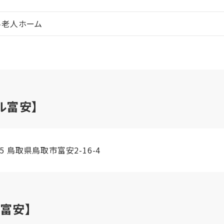
料老人ホーム
ル富安】
845 鳥取県鳥取市富安2-16-4
富安】