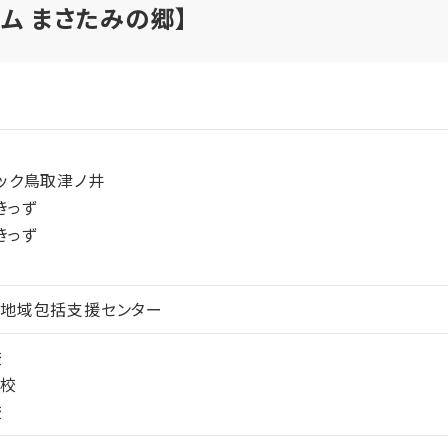
ム まさたみの郷】
ック鳥取津ノ井
きっず
きっず
タ
丘地域包括支援センター
校
学校
校