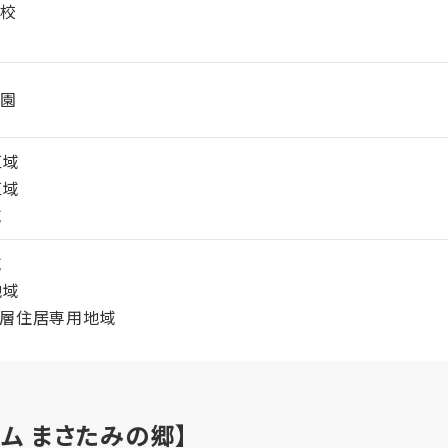
学校
育園
区域
区域
域
域
地域
高層住居専用地域
ム まさたみの郷】