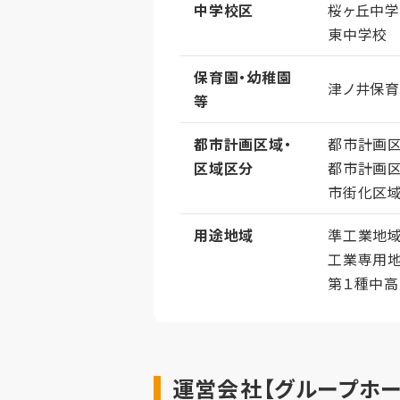
中学校区
桜ヶ丘中
東中学校
保育園・幼稚園
津ノ井保
等
都市計画区域・
都市計画
区域区分
都市計画
市街化区
用途地域
準工業地
工業専用
第１種中
運営会社【グループホー