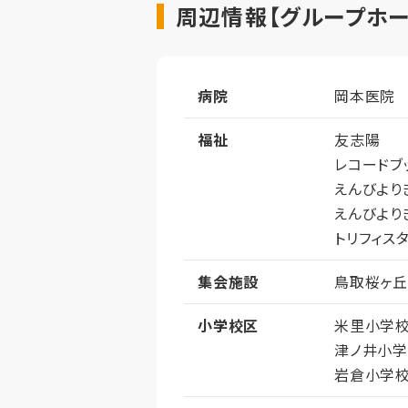
周辺情報【グループホー
病院
岡本医院
福祉
友志陽
レコードブ
えんびより
えんびより
トリフィス
集会施設
鳥取桜ヶ
小学校区
米里小学
津ノ井小
岩倉小学