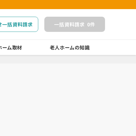
せ一括資料請求
一括
資料請求
0
件
ホーム取材
老人ホームの知識