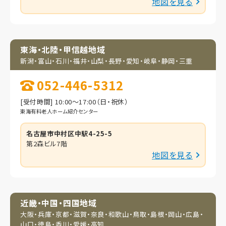
地図を見る
東海・北陸・甲信越地域
新潟・富山・石川・福井・
山梨・長野・愛知・岐阜・
静岡・三重
052-446-5312
[受付時間] 10:00～17:00（日・祝休）
東海有料老人ホーム紹介センター
名古屋市中村区中駅4-25-5
第2森ビル7階
地図を見る
近畿・中国・四国地域
大阪・兵庫・京都・滋賀・
奈良・和歌山・鳥取・
島根・岡山・広島・
山口・
徳島・香川・愛媛・高知