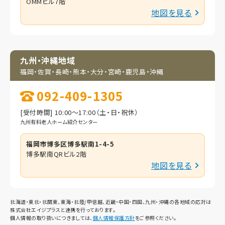
OMMビル7階
地図を見る
九州・沖縄地域
福岡・佐賀・長崎・熊本・
大分・宮崎・鹿児島・
沖縄
092-409-1305
[受付時間] 10:00～17:00（土・日・祝休）
九州有料老人ホーム紹介センター
福岡市博多区博多駅南1-4-5
博多駅南QRビル2階
地図を見る
北海道・東北・北関東、東海・北陸/甲信越、近畿・中国・四国、九州・沖縄の各地域の応対は
株式会社エイジプラスと連携を行っております。
個人情報の取り扱いにつきましては、
個人情報保護方針
をご参照ください。