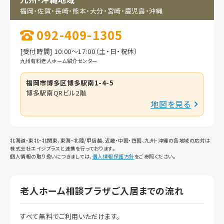
福岡・佐賀・長崎・熊本・
大分・宮崎・鹿児島・
沖縄
092-409-1305
[受付時間] 10:00～17:00（土・日・祝休）
九州有料老人ホーム紹介センター
福岡市博多区博多駅南1-4-5
博多駅南QRビル2階
地図を見る
北海道・東北・北関東、東海・北陸/甲信越、近畿・中国・四国、九州・沖縄の各地域の応対は
株式会社エイジプラスと連携を行っております。
個人情報の取り扱いにつきましては、
個人情報保護方針
をご参照ください。
老人ホーム相談プラザご入居までの流れ
すべて無料でご利用いただけます。