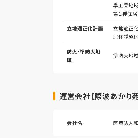
準工業地
第１種住
立地適正化計画
立地適正
居住誘導
防火・準防火地
準防火地
域
運営会社【際波あかり苑
会社名
医療法人