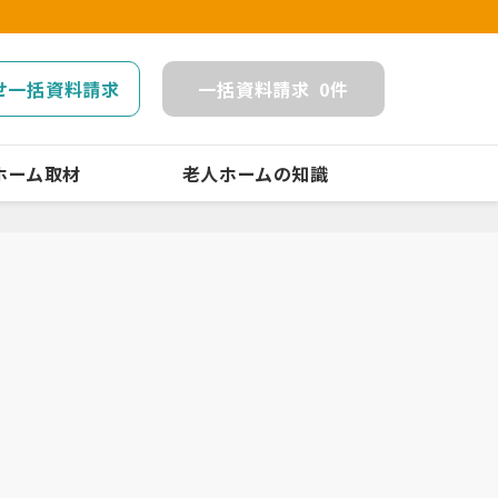
せ一括資料請求
一括
資料請求
0
件
ホーム取材
老人ホームの知識