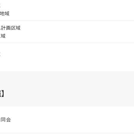
域
居地域
化計画区域
区域
域
】
和同会