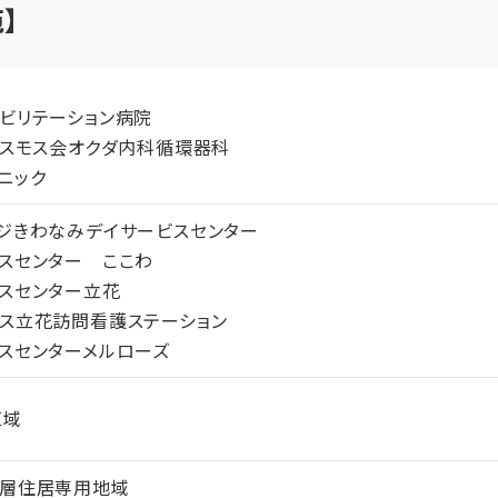
】
ビリテーション病院
コスモス会オクダ内科循環器科
ニック
ジきわなみデイサービスセンター
スセンター ここわ
スセンター立花
ス立花訪問看護ステーション
スセンターメルローズ
区域
高層住居専用地域