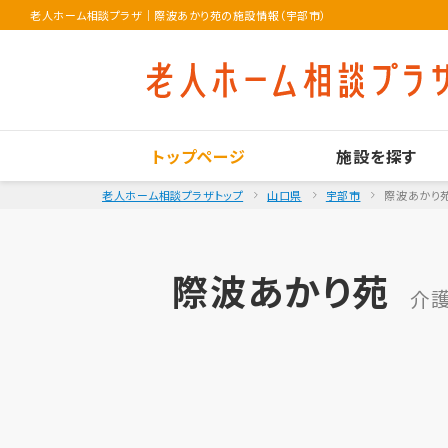
老人ホーム相談プラザ
｜
際波あかり苑の施設情報（宇部市）
トップページ
施設を探す
老人ホーム相談プラザトップ
山口県
宇部市
際波あかり
際波あかり苑
介