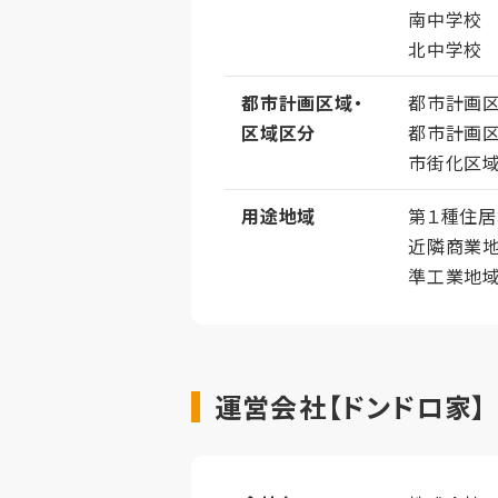
南中学校
北中学校
都市計画区域・
都市計画
区域区分
都市計画
市街化区
用途地域
第１種住
近隣商業
準工業地
運営会社【ドンドロ家】