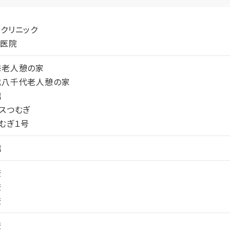
クリニック
科医院
海老人憩の家
代八千代老人憩の家
館
スつむぎ
むぎ１号
館
校
校
校
校