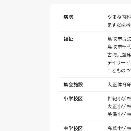
病院
やまね内科
ますだ歯
福祉
鳥取市古
鳥取市千
古海児童
デイサービ
こどものつ
集会施設
大正体育
小学校区
世紀小学
大正小学
美保小学
中学校区
高草中学