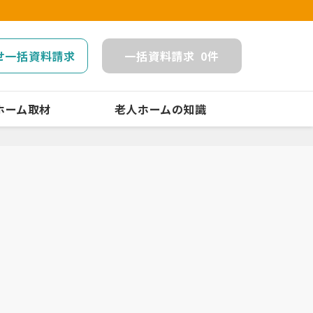
せ一括資料請求
一括
資料請求
0
件
ホーム取材
老人ホームの知識