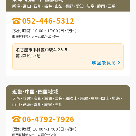
新潟・富山・石川・福井・
山梨・長野・愛知・岐阜・
静岡・三重
052-446-5312
[受付時間] 10:00～17:00（日・祝休）
東海有料老人ホーム紹介センター
名古屋市中村区中駅4-25-5
第2森ビル7階
地図を見る
近畿・中国・四国地域
大阪・兵庫・京都・滋賀・
奈良・和歌山・鳥取・
島根・岡山・広島・
山口・
徳島・香川・愛媛・高知
06-4792-7926
[受付時間] 10:00～17:00（日・祝休）
関西有料老人ホーム紹介センター