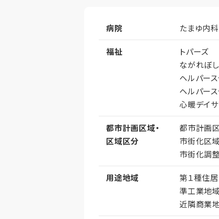
病院
たまゆ内科
福祉
トパーズ
ながれぼ
ヘルパース
ヘルパース
心暖デイサ
都市計画区域・
都市計画
区域区分
市街化区
市街化調
用途地域
第１種住
準工業地
近隣商業