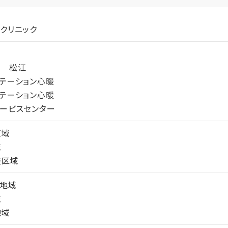
クリニック
し 松江
テーション心暖
テーション心暖
ービスセンター
区域
域
整区域
居地域
域
地域