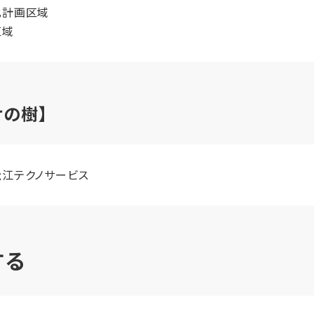
化計画区域
区域
の樹】
江テクノサービス
する