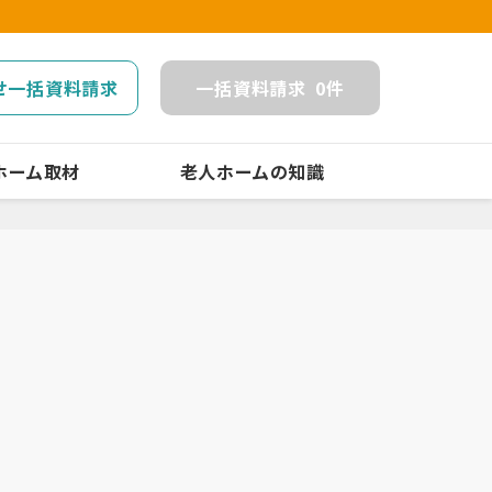
せ一括資料請求
一括
資料請求
0
件
ホーム取材
老人ホームの知識