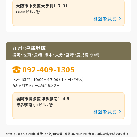
大阪市中央区大手前1-7-31
OMMビル7階
地図を見る
九州・沖縄地域
福岡・佐賀・長崎・熊本・
大分・宮崎・鹿児島・
沖縄
092-409-1305
[受付時間] 10:00～17:00（土・日・祝休）
九州有料老人ホーム紹介センター
福岡市博多区博多駅南1-4-5
博多駅南QRビル2階
地図を見る
北海道・東北・北関東、東海・北陸/甲信越、近畿・中国・四国、九州・沖縄の各地域の応対は