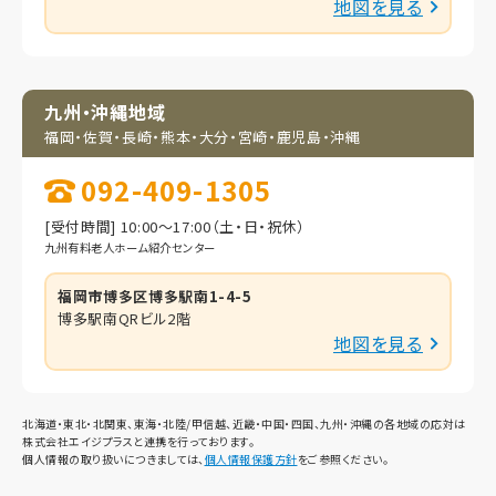
地図を見る
九州・沖縄地域
福岡・佐賀・長崎・熊本・
大分・宮崎・鹿児島・
沖縄
092-409-1305
[受付時間] 10:00～17:00（土・日・祝休）
九州有料老人ホーム紹介センター
福岡市博多区博多駅南1-4-5
博多駅南QRビル2階
地図を見る
北海道・東北・北関東、東海・北陸/甲信越、近畿・中国・四国、九州・沖縄の各地域の応対は
株式会社エイジプラスと連携を行っております。
個人情報の取り扱いにつきましては、
個人情報保護方針
をご参照ください。