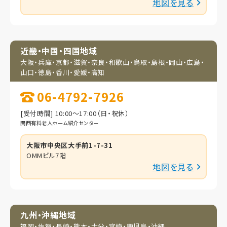
地図を見る
近畿・中国・四国地域
大阪・兵庫・京都・滋賀・
奈良・和歌山・鳥取・
島根・岡山・広島・
山口・
徳島・香川・愛媛・高知
06-4792-7926
[受付時間] 10:00～17:00（日・祝休）
関西有料老人ホーム紹介センター
大阪市中央区大手前1-7-31
OMMビル7階
地図を見る
九州・沖縄地域
福岡・佐賀・長崎・熊本・
大分・宮崎・鹿児島・
沖縄