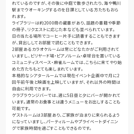
れているのですが、その後に中庭で散歩されたり、海や鴨川
駅までウオーキングするのを日課としている方たちもおら
れます。
ライブラリーは約2000冊の蔵書があり、話題の書籍や季節
の冊子、リクエストに応じた本なども並べられています。
日の当たる場所でコーヒー片手に読書することもできます
が、貸出ししてお部屋で読むこともできます。
2部屋あるカラオケルームは常にどなたかがご利用されて
いますし、ビリヤード場・ピアノルーム・卓球台を置いている
コミュニティスペース・麻雀ルームでは、こちらに来てやり始
めた方たちもとても楽しまれています。
本格的なシアタールームでは現在イベント企画中で月に2
回午前午後と映画を上映していますが、それ以外の時間は
自由に利用できます。
クラブラウンジバーでは、週に5日昼と夕にバーが開かれて
います。通常のお食事とは違うメニューをお出しすることも
可能です。
ゲストルームは3部屋あり、ご家族が泊まりに来られるよう
になっていますし、パーティルームやプライベートダイニン
グで家族時間を過ごすこともできるのです。