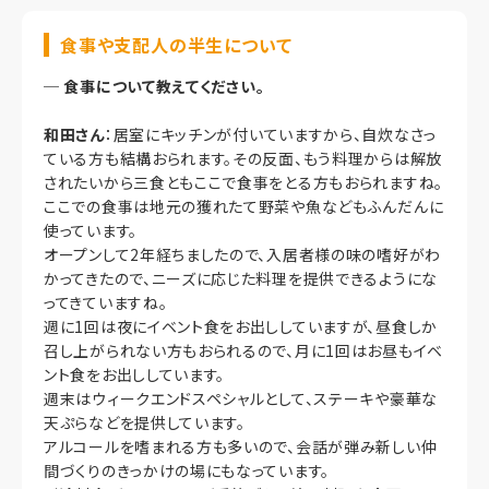
食事や支配人の半生について
─
食事について教えてください。
和田さん
：居室にキッチンが付いていますから、自炊なさっ
ている方も結構おられます。その反面、もう料理からは解放
されたいから三食ともここで食事をとる方もおられますね。
ここでの食事は地元の獲れたて野菜や魚などもふんだんに
使っています。
オープンして2年経ちましたので、入居者様の味の嗜好がわ
かってきたので、ニーズに応じた料理を提供できるようにな
ってきていますね。
週に1回は夜にイベント食をお出ししていますが、昼食しか
召し上がられない方もおられるので、月に1回はお昼もイベ
ント食をお出ししています。
週末はウィークエンドスペシャルとして、ステーキや豪華な
天ぷらなどを提供しています。
アルコールを嗜まれる方も多いので、会話が弾み新しい仲
間づくりのきっかけの場にもなっています。