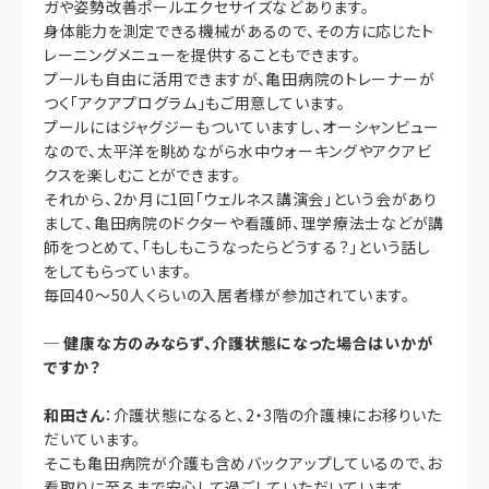
ガや姿勢改善ポールエクセサイズなどあります。
身体能力を測定できる機械があるので、その方に応じたト
レーニングメニューを提供することもできます。
プールも自由に活用できますが、亀田病院のトレーナーが
つく「アクアプログラム」もご用意しています。
プールにはジャグジーもついていますし、オーシャンビュー
なので、太平洋を眺めながら水中ウォーキングやアクアビ
クスを楽しむことができます。
それから、2か月に1回「ウェルネス講演会」という会があり
まして、亀田病院のドクターや看護師、理学療法士などが講
師をつとめて、「もしもこうなったらどうする？」という話し
をしてもらっています。
毎回40～50人くらいの入居者様が参加されています。
─
健康な方のみならず、介護状態になった場合はいかが
ですか？
和田さん
：介護状態になると、2・3階の介護棟にお移りいた
だいています。
そこも亀田病院が介護も含めバックアップしているので、お
看取りに至るまで安心して過ごしていただいています。