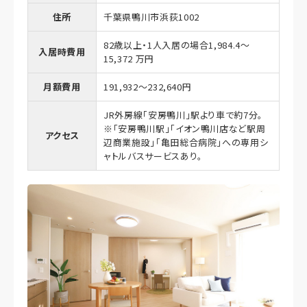
住所
千葉県鴨川市浜荻1002
82歳以上・1人入居の場合1,984.4～
入居時費用
15,372 万円
月額費用
191,932～232,640円
JR外房線「安房鴨川」駅より車で約7分。
※「安房鴨川駅」「イオン鴨川店など駅周
アクセス
辺商業施設」「亀田総合病院」への専用シ
ャトルバスサービスあり。