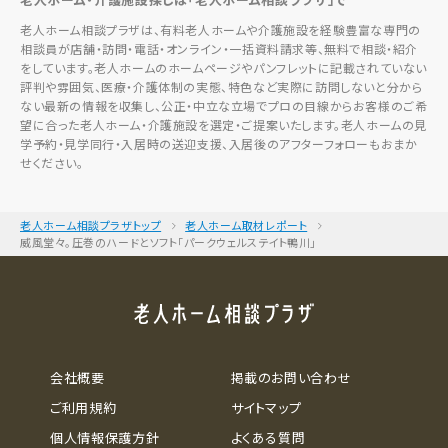
老人ホーム相談プラザは、有料老人ホームや介護施設を経験豊富な専門の
相談員が店舗・訪問・電話・オンライン・一括資料請求等、無料で相談・紹介
をしています。老人ホームのホームページやパンフレットに記載されていない
評判や雰囲気、医療・介護体制の実態、特色など実際に訪問しないと分から
ない最新の情報を収集し、公正・中立な立場でプロの目線からお客様のご希
望に合った老人ホーム・介護施設を選定・ご提案いたします。老人ホームの見
学予約・見学同行・入居時の送迎支援、入居後のアフターフォローもおまか
せください。
老人ホーム相談プラザトップ
老人ホーム取材レポート
威風堂々。圧巻のハードとソフト「パークウェルステイト鴨川」
会社概要
掲載のお問い合わせ
ご利用規約
サイトマップ
個人情報保護方針
よくある質問