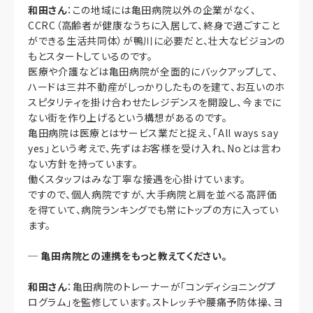
和田さん
：この地域には亀田病院以外の企業がなく、
CCRC（高齢者が健康なうちに入居して、終身で過ごすこと
ができる生活共同体）が鴨川に必要だと、壮大なビジョンの
もとスタートしているのです。
医療や介護などは亀田病院が全面的にバックアップして、
ハードは三井不動産がしっかりしたものを建て、お互いのホ
スピタリティを掛け合わせたレジデンスを開設し、今までに
ない街を作り上げるという構想があるのです。
亀田病院は医療とはサービス業だと捉え、「All ways say
yes」という考えで、先ずはお客様を受け入れ、Noとは言わ
ない方針を持っています。
働くスタッフはみな丁寧な接遇を心掛けています。
ですので、個人病院ですが、大手病院と肩を並べる高評価
を得ていて、病院ランキングでも常にトップの方に入ってい
ます。
─
亀田病院との連携をもっと教えてください。
和田さん
：亀田病院のトレーナーが「コンディショニングプ
ログラム」を監修しています。ストレッチや腰痛予防体操、ヨ