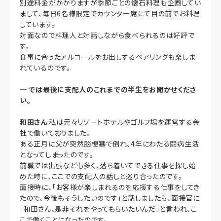
別途料金がかかりますが季節ごとの懐石料理も企画してい
まして、毎日6名様限定でカウンター席にて目の前でお料理
しています。
対面なので料理人と対話しながら食べられるのは好評で
す。
食事に合ったアルコールをお出しするペアリングも楽しま
れているのです。
─
では最後に支配人のこれまでの半生をお聞かせくださ
い。
和田さん
:私は元々リゾートホテルやゴルフ場を運営する会
社で働いておりました。
ある正月に父が突然脳梗塞で倒れ、4年にわたる闘病生活
となってしまったのです。
前職では出張なども多く、落ち着いてできる仕事を探し始
めた時に、ここでの支配人の話しと巡り合ったのです。
面接時に、「お客様が楽しまれるのを応援する仕事をしてき
たので、今後もそうしたいのです」と話しましたら、面接官に
「和田さん、是非それをやってもらいたいんだ」と言われ、こ
こで働くことになったのです。