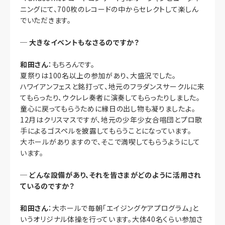
ニングにて、700枚のレコードの中からセレクトして楽しん
でいただきます。
─
大きなイベントもなさるのですか？
和田さん
：もちろんです。
夏祭りは100名以上の参加があり、大盛況でした。
ハワイアンフェスと銘打って、地元のフラダンスサークルに来
てもらったり、ウクレレ奏者に演奏してもらったりしました。
童心に戻ってもらうために縁日の出し物も凝りましたよ。
12月はクリスマスですが、地元の少年少女合唱団とプロ歌
手によるゴスペルを披露してもらうことになっています。
大ホールがありますので、そこで満喫してもらうようにして
います。
─
どんな設備があり、それを皆さまがどのように活用され
ているのですか？
和田さん
：大ホールで毎朝「エイジングケアプログラム」と
いうオリジナル体操を行っています。大体40名くらい参加さ