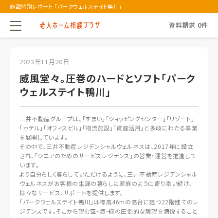
施設特別レポート 「パークウェルステイト鴨川」
資料請求
0
件
2023年11月20日
威風堂々。圧巻のハードとソフト「パーク
ウェルステイト鴨川」
三井不動産グループは、「すまい」「ショッピングセンター」「リゾート」
「ホテル」「オフィスビル」「物流施設」「資産活用」と多岐にわたる事業
を展開しています。
その中で、三井不動産レジデンシャルウェルネスは、2017年に設立
され、「シニアのためのサービスレジデンス」の営業・運営を推進して
います。
より自分らしく暮らしていただけるように、三井不動産レジデンシャル
ウェルネスがお客様の生涯の暮らしに家族のように寄り添い続け、
様々なサービス、サポートを提供します。
「パークウェルステイト鴨川」は標高46mの高台に建つ22階建てのレ
ジデンスです。そこから望む空・海・緑の圧倒的な眺望を満悦すること