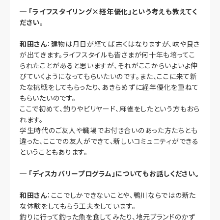
─
「ライフスタイリング×経年優化」という考えも教えてく
ださい。
和田さん
：建物は月日が経てば古くはなりますが、味や良さ
が出てきます。ライフスタイルも皆さまが何十年も培ってこ
られたことがあると思いますが、それがここからいよいよ伸
びていくようになってもらいたいのです。また、ここに来て新
たな挑戦をしてもらったり、あきらめずに経年優化を重ねて
もらいたいのです。
ここで初めて、釣りやビリヤード、麻雀をしたという方もおら
れます。
学生時代のご友人や職場でお付き合いのあった方たちとも
違った、ここでの友人ができて、新しいコミュニティができる
ということもあります。
─
「ディスカバリープログラム」についてもお話しください。
和田さん
：ここでしかできないことや、鴨川ならではの新た
な体験をしてもらう工夫をしています。
釣りに行って釣った魚を食してみたり、地元ブランドのかず