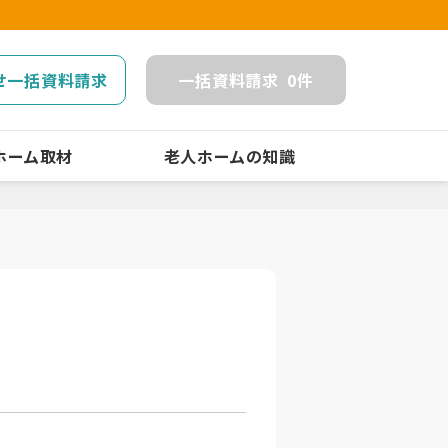
せ一括資料請求
一括
資料請求
0
件
ホーム取材
老人ホームの知識
」