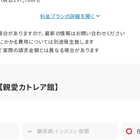
間（償却年月数）
費
60,000円（非課税）
料金プランの詳細を
プ
Aタイプ
費
52,500円（税込）
場合がありますので、最新の情報はお問い合わせください
にかかる費用については別途発生致します
18.56m²
21,000円（税込）
て実際の請求金額とは異なる場合があります
1人
64,200円（税込）
契約終了時に全額返却いたしますが、契約債務の担保金となり
場合もございます。
【親愛カトレア館】
間（償却年月数）
プ
Bタイプ
26.89m²
み
糖尿病 インスリン 夜間