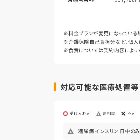
想定居住期
月額利用料内訳
施設利用
その他事項
居室タイ
管理共益
※料金プランが変更になっている
※介護保険自己負担分など、個人
居室広さ
介護費
※食費については契約内容によっ
定員
給食費
保証金は
償却
初期償却
かせて頂く
対応可能な医療処置等
想定居住期
その他事項
居室タイ
受け入れ可
要相談
不可
居室広さ
糖尿病 インスリン 日中の