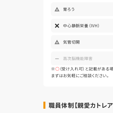
定員
胃ろう
■使途：
■償却方法
中心静脈栄養（IVH）
■入居一時
■万一途
気管切開
高次脳機能障害
※
○
（受け入れ可）と記載がある
まずはお気軽にご相談ください。
職員体制【親愛カトレア