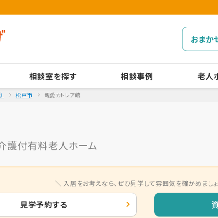
おまか
相談室を探す
相談事例
老人
）
松戸市
親愛カトレア館
介護付有料老人ホーム
入居をお考えなら、
ぜひ見学して雰囲気を確かめましょ
見学予約する