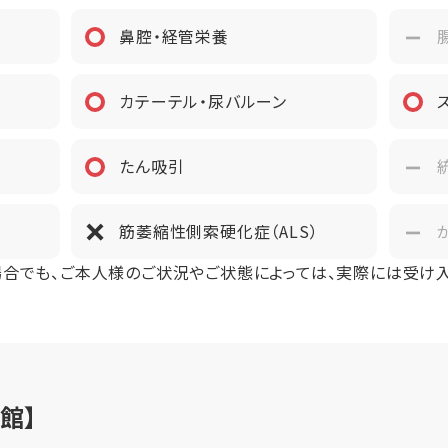
1人
鼻腔・経管栄養
施設整備協力金
：契約開始日に入居一時金の20％を即時償却し残金を5年間
カテーテル・尿バルーン
金はご契約の際にお支払いいただきます。追加のご請求はあり
中退去される場合はご入居月数に応じて入居一時金の未償却残
たん吸引
筋萎縮性側索硬化症（ALS）
場合でも、ご本人様のご状況やご状態によっては、実際には受け
館】