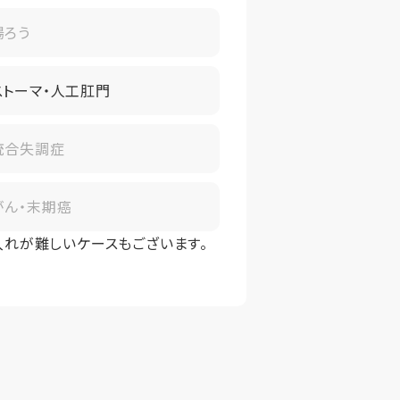
腸ろう
で定額償却致します。
ストーマ・人工肛門
ません。
高をご返金致します。
統合失調症
がん・末期癌
入れが難しいケースもございます。