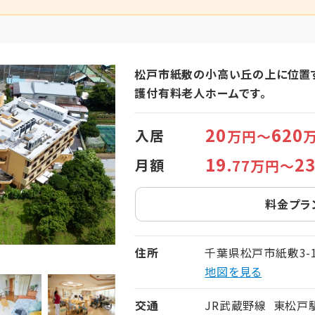
松戸市紙敷の小高い丘の上に位置
護付有料老人ホームです。
20
620
入居
万円～
19
2
月額
.77万円～
料金プラ
住所
千葉県松戸市紙敷3-1
地図を見る
交通
JR武蔵野線 東松戸