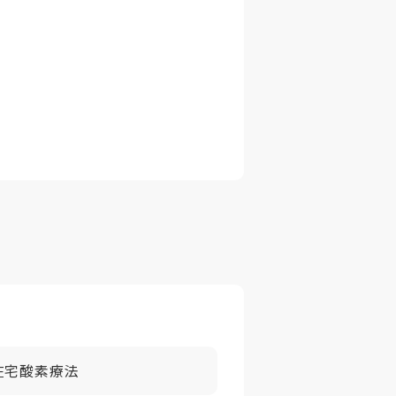
ますので債務がある場合は差し引
在宅酸素療法