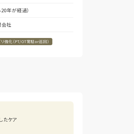
ら20年が経過）
限会社
リ強化（PT/OT常駐or巡回）
したケア