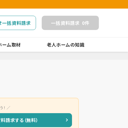
せ一括資料請求
一括
資料請求
0
件
ホーム取材
老人ホームの知識
う！
資料請求する（無料）