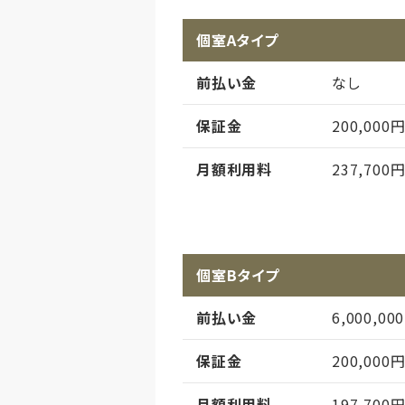
個室Aタイプ
前払い金
なし
保証金
200,000
月額利用料
237,700
月額利用料内訳
施設利用
管理共益
個室Bタイプ
介護費
前払い金
6,000,0
給食費
保証金
200,000
償却
初期償却
月額利用料
197,700