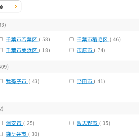
る
83)
千葉市若葉区
( 58)
千葉市稲毛区
( 46)
千葉市美浜区
( 18)
市原市
( 74)
409)
我孫子市
( 43)
野田市
( 41)
2)
浦安市
( 25)
習志野市
( 35)
鎌ケ谷市
( 30)