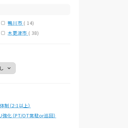
鴨川市
( 14)
木更津市
( 38)
体制（2:1以上）
リ強化（PT/OT常駐or巡回）