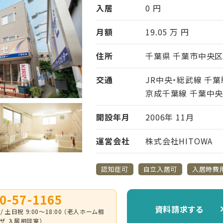
入居
0 円
月額
19.05 万 円
住所
千葉県 千葉市中央区 新
交通
JR中央・総武線 千葉
京成千葉線 千葉中央駅
開設年月
2006年 11月
運営会社
株式会社HITOWA
認知症可
自立入居可
入居時費
0-57-1165
資料請求する
 / 土日祝 9:00～18:00 （老人ホーム相
ザ 入居相談室）