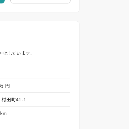
神としています。
 万 円
村田町41-1
5km