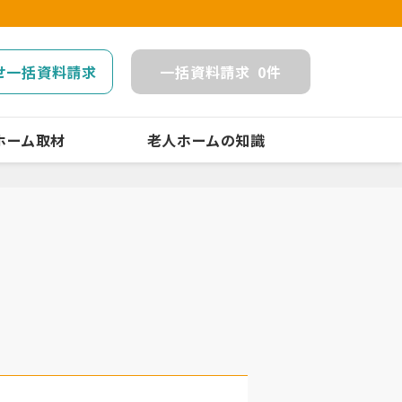
せ一括資料請求
一括
資料請求
0
件
ホーム取材
老人ホームの知識