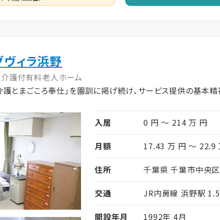
グヴィラ浜野
介護付有料老人ホーム
介護とまごころ奉仕」を園訓に掲げ続け、サービス提供の基本精
入居
0 円 ～ 214 万 円
月額
17.43 万 円 ～ 22.9
住所
千葉県 千葉市中央区 
交通
JR内房線 浜野駅 1.
開設年月
1992年 4月