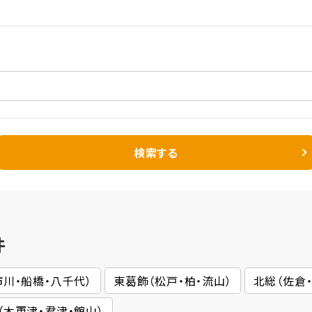
検索する
件
市川・船橋・八千代）
東葛飾（松戸・柏・流山）
北総（佐倉
（木更津・君津・館山）