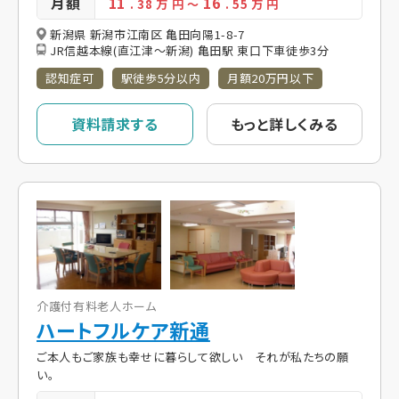
月額
11
16
. 38
万 円
～
. 55
万 円
新潟県 新潟市江南区 亀田向陽1-8-7
JR信越本線(直江津～新潟) 亀田駅 東口下車徒歩3分
認知症可
駅徒歩5分以内
月額20万円以下
資料請求する
もっと詳しくみる
介護付有料老人ホーム
ハートフルケア新通
ご本人もご家族も幸せに暮らして欲しい それが私たちの願
い。