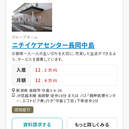
グループホーム
ニチイケアセンター長岡中島
お客様一人一人の生い立ちを大切に、充実した生活ができるよ
う、サービスを提案しています。
入居
12
. 2
万 円
月額
12
. 4
万 円
新潟県 長岡市 中島3-6-28
JR信越本線 長岡駅 徒歩18分 または バス「精神医療センタ
ー、エコトピア寿」行き「中島２丁目」下車徒歩2分
認知症可
資料請求する
もっと詳しくみる