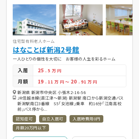
住宅型有料老人ホーム
はなことば新潟2号館
一人ひとりの個性を大切に お客様の人生を彩るホーム
入居
25
. 5
万 円
月額
19
20
. 11
万 円
～
. 91
万 円
新潟県 新潟市中央区 小張木2-16-56
JR信越本線(直江津～新潟) 新潟駅 南口から新潟交通バス
新潟駅南口3番線 S5「女池線」乗車 約16分「江南高校
前」バス停から...
認知症可
自立入居可
入居時費用0円
月額20万円以下