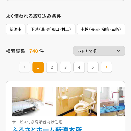
よく使われる絞り込み条件
新潟市
下越（燕・新発田・村上）
中越（長岡・粕崎・三条）
検索結果
740
件
前の20件
1
2
3
4
5
次の20件
サービス付き高齢者向け住宅
ふるさとホーム新潟本所