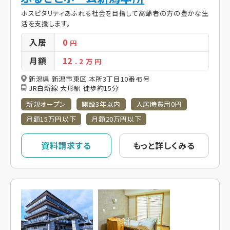
ホスピタリティあふれる社会を目指して高齢者の方の豊かな生
活を支援します。
入居
0
円
月額
12
. 2
万 円
新潟県 新潟市東区 本所3丁目10番45号
JR白新線 大形駅 徒歩約15分
新規オープン
開設3年以内
入居時費用0円
月額15万円以下
月額20万円以下
資料請求する
もっと詳しくみる