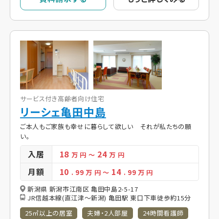
サービス付き高齢者向け住宅
リーシェ亀田中島
ご本人もご家族も幸せに暮らして欲しい それが私たちの願
い。
入居
18
24
万 円
～
万 円
月額
10
14
. 99
万 円
～
. 99
万 円
新潟県 新潟市江南区 亀田中島2-5-17
JR信越本線(直江津～新潟) 亀田駅 東口下車徒歩約15分
25㎡以上の居室
夫婦・2人部屋
24時間看護師