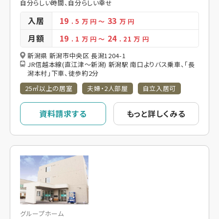
自分らしい時間、自分らしい幸せ
入居
19
33
. 5
万 円
～
万 円
月額
19
24
. 1
万 円
～
. 21
万 円
新潟県 新潟市中央区 長潟1204-1
JR信越本線(直江津～新潟) 新潟駅 南口よりバス乗車、「長
潟本村」下車、徒歩約2分
25㎡以上の居室
夫婦・2人部屋
自立入居可
資料請求する
もっと詳しくみる
グループホーム