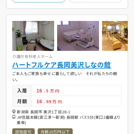
介護付有料老人ホーム
ハートフルケア長岡美沢しなの館
ご本人もご家族も幸せに暮らして欲しい それが私たちの願
い。
入居
16
. 5
万 円
月額
16
. 99
万 円
新潟県 長岡市 美沢1丁目28-1
JR信越本線(直江津～新潟) 長岡駅 バス5分(東口2番線より
乗車)
認知症可
月額20万円以下