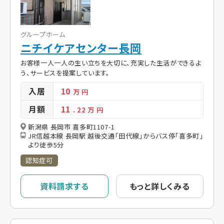
グループホーム
ニチイケアセンター長岡
お客様一人一人の生い立ちを大切に、充実した生活ができるよ
う、サービスを提案しています。
入居
10
万 円
月額
11
. 22
万 円
新潟県 長岡市 喜多町1107-1
JR信越本線 長岡駅 越後交通「田代線」からバス停「喜多町」
より徒歩5分
認知症可
資料請求する
もっと詳しくみる