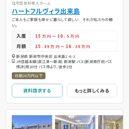
住宅型有料老人ホーム
ハートフルヴィラ出来島
ご本人もご家族も幸せに暮らして欲しい それが私たちの願
い。
入居
15
16
万 円
～
. 5
万 円
月額
15
16
. 89
万 円
～
. 39
万 円
新潟県 新潟市中央区 出来島1-6-3
JR信越本線(直江津～新潟) 新潟駅 バス(新潟県庁前バス
停)利用20分 バス停より、徒歩2分
月額20万円以下
資料請求する
もっと詳しくみる