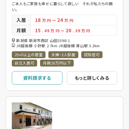
ご本人もご家族も幸せに暮らして欲しい それが私たちの願
い。
入居
18
24
万 円
～
万 円
月額
15
20
. 49
万 円
～
. 39
万 円
新潟県 新潟市西区 山田3398-1
JR越後線 小針駅 2.7km JR越後線 青山駅 3.2km
25㎡以上の居室
夫婦・2人部屋
認知症可
自立入居可
月額20万円以下
資料請求する
もっと詳しくみる