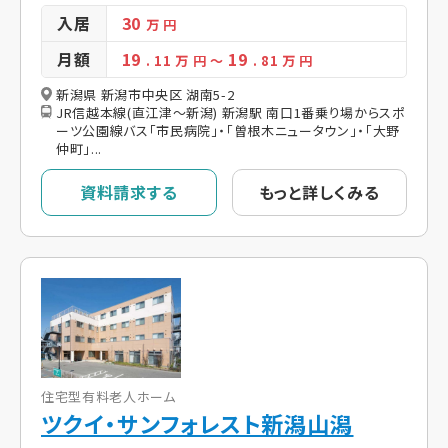
入居
30
万 円
月額
19
19
. 11
万 円
～
. 81
万 円
新潟県 新潟市中央区 湖南5-2
JR信越本線(直江津～新潟) 新潟駅 南口1番乗り場からスポ
ーツ公園線バス「市民病院」・「曽根木ニュータウン」・「大野
仲町」...
資料請求する
もっと詳しくみる
住宅型有料老人ホーム
ツクイ・サンフォレスト新潟山潟