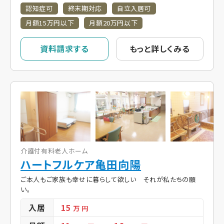
認知症可
終末期対応
自立入居可
月額15万円以下
月額20万円以下
資料請求する
もっと詳しくみる
介護付有料老人ホーム
ハートフルケア亀田向陽
ご本人もご家族も幸せに暮らして欲しい それが私たちの願
い。
入居
15
万 円