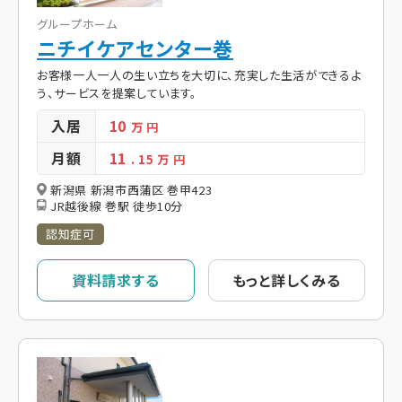
グループホーム
ニチイケアセンター巻
お客様一人一人の生い立ちを大切に、充実した生活ができるよ
う、サービスを提案しています。
入居
10
万 円
月額
11
. 15
万 円
新潟県 新潟市西蒲区 巻甲423
JR越後線 巻駅 徒歩10分
認知症可
資料請求する
もっと詳しくみる