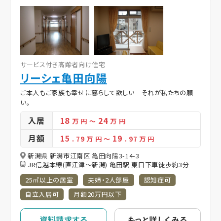
サービス付き高齢者向け住宅
リーシェ亀田向陽
ご本人もご家族も幸せに暮らして欲しい それが私たちの願
い。
入居
18
24
万 円
～
万 円
月額
15
19
. 79
万 円
～
. 97
万 円
新潟県 新潟市江南区 亀田向陽3-14-3
JR信越本線(直江津～新潟) 亀田駅 東口下車徒歩約3分
25㎡以上の居室
夫婦・2人部屋
認知症可
自立入居可
月額20万円以下
資料請求する
もっと詳しくみる