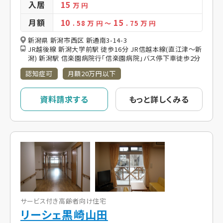
入居
15
万 円
月額
10
15
. 58
万 円
～
. 75
万 円
新潟県 新潟市西区 新通南3-14-3
JR越後線 新潟大学前駅 徒歩16分 JR信越本線(直江津～新
潟) 新潟駅 信楽園病院行「信楽園病院」バス停下車徒歩2分
認知症可
月額20万円以下
資料請求する
もっと詳しくみる
サービス付き高齢者向け住宅
リーシェ黒崎山田