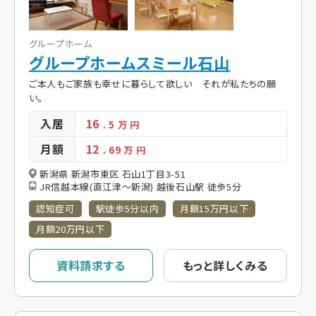
グループホーム
グループホームスミール石山
ご本人もご家族も幸せに暮らして欲しい それが私たちの願
い。
入居
16
. 5
万 円
月額
12
. 69
万 円
新潟県 新潟市東区 石山1丁目3-51
JR信越本線(直江津～新潟) 越後石山駅 徒歩5分
認知症可
駅徒歩5分以内
月額15万円以下
月額20万円以下
資料請求する
もっと詳しくみる