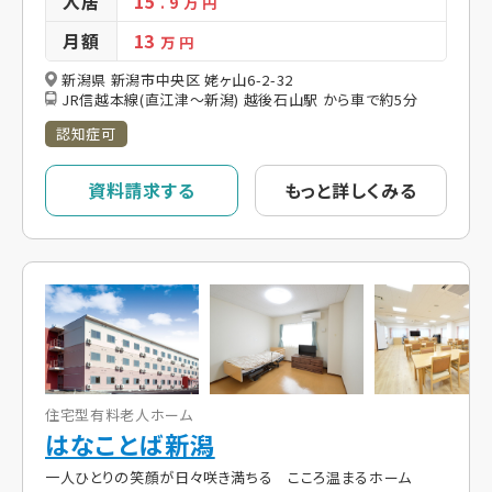
入居
15
. 9
万 円
月額
13
万 円
新潟県 新潟市中央区 姥ヶ山6-2-32
JR信越本線(直江津～新潟) 越後石山駅 から車で約5分
認知症可
資料請求する
もっと詳しくみる
住宅型有料老人ホーム
はなことば新潟
一人ひとりの笑顔が日々咲き満ちる こころ温まるホーム