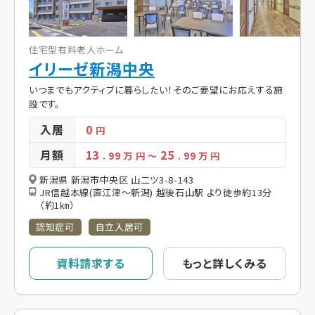
住宅型有料老人ホーム
イリーゼ新潟中央
いつまでもアクティブに暮らしたい！そのご要望にお応えする施
設です。
入居
0
円
月額
13
25
. 99
万 円
～
. 99
万 円
新潟県 新潟市中央区 山二ツ3-8-143
JR信越本線(直江津～新潟) 越後石山駅 より徒歩約13分
（約1㎞）
認知症可
自立入居可
資料請求する
もっと詳しくみる