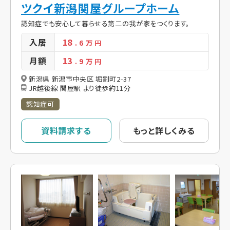
ツクイ新潟関屋グループホーム
認知症でも安心して暮らせる第二の我が家をつくります。
入居
18
. 6
万 円
月額
13
. 9
万 円
新潟県 新潟市中央区 堀割町2-37
JR越後線 関屋駅 より徒歩約11分
認知症可
資料請求する
もっと詳しくみる