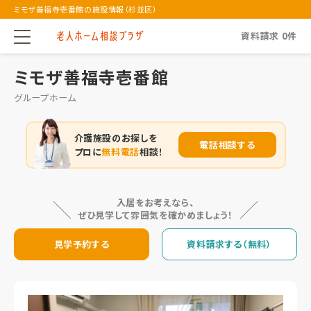
ミモザ善福寺壱番館の施設情報（杉並区）
資料請求
0
件
ミモザ善福寺壱番館
グループホーム
介護施設のお探しを
電話相談する
プロに
無料電話
相談！
入居をお考えなら、
ぜひ見学して雰囲気を確かめましょう！
見学予約する
資料請求する（無料）