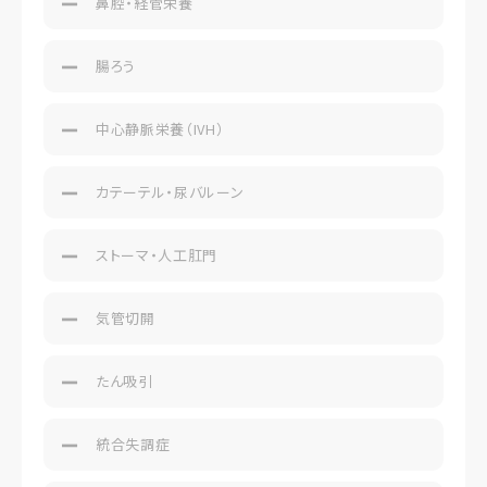
鼻腔・経管栄養
腸ろう
中心静脈栄養（IVH）
カテーテル・尿バルーン
ストーマ・人工肛門
気管切開
たん吸引
統合失調症