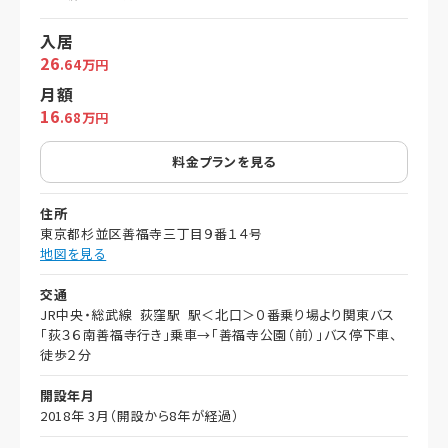
入居
26
.64万円
月額
16
.68万円
料金プランを見る
住所
東京都杉並区善福寺三丁目９番１４号
地図を見る
交通
JR中央・総武線 荻窪駅 駅＜北口＞０番乗り場より関東バス
「荻３６南善福寺行き」乗車→「善福寺公園（前）」バス停下車、
徒歩２分
開設年月
2018年 3月（開設から8年が経過）