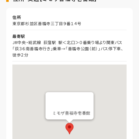
住所
東京都杉並区善福寺三丁目９番１４号
最寄駅
JR中央・総武線 荻窪駅 駅＜北口＞０番乗り場より関東バス
「荻３６南善福寺行き」乗車→「善福寺公園（前）」バス停下車、
徒歩２分
ミモザ善福寺壱番館