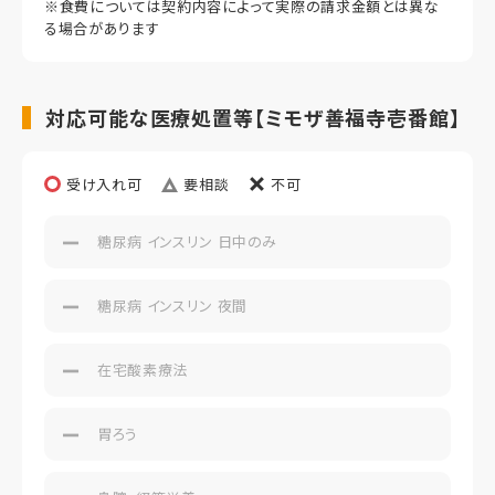
※食費については契約内容によって実際の請求金額とは異な
居室タイプ
る場合があります
個室
居室広さ
対応可能な医療処置等【ミモザ善福寺壱番館】
10.01㎡～11.38㎡（壁芯）
別途費用条件
オムツ等日用品費、介護保険自己負担分等が別途かかりま
受け入れ可
要相談
不可
す。
糖尿病 インスリン 日中のみ
糖尿病 インスリン 夜間
在宅酸素療法
胃ろう