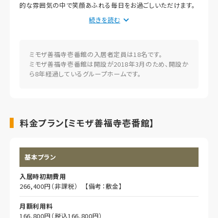
的な雰囲気の中で笑顔あふれる毎日をお過ごしいただけます。
介護スタッフが24時間体制で入居者様の生活サポートを行いま
続きを読む
す。
広々と開放的な共用リビングでは、他の入居者様と一緒に食事
やレクレーションなどをお楽しみいただけます。
各フロアに共用トイレを3箇所ずつ、共用浴室を1箇所ずつ配置
ミモザ善福寺壱番館の入居者定員は18名です。
しています。
ミモザ善福寺壱番館は開設が2018年3月のため、開設か
居室は全室個室になっており、プライベートな空間で自由におく
ら8年経過しているグループホームです。
つろぎいただけます。介護用ベッド、エアコン、チェストなどの家
具に加えて、いざという時でも安心のスタッフコールを各室に備
えています。
最寄のバス停より徒歩約2分と好アクセスです。駐車場も完備し
料金プラン【ミモザ善福寺壱番館】
ており、お車での来訪も可能です。"
基本プラン
入居時初期費用
266,400円（非課税） 【備考：敷金】
月額利用料
166,800円（税込166,800円）