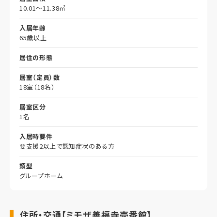
10.01～11.38㎡
入居年齢
65歳以上
居住の形態
居室（定員）数
18室（18名）
居室区分
1名
入居時要件
要支援2以上で認知症状のある方
類型
グループホーム
住所・交通【ミモザ善福寺壱番館】