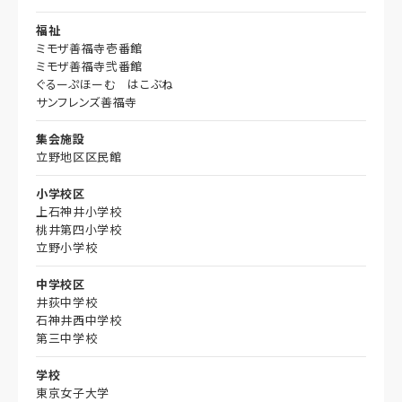
福祉
ミモザ善福寺壱番館
ミモザ善福寺弐番館
ぐるーぷほーむ はこぶね
サンフレンズ善福寺
集会施設
立野地区区民館
小学校区
上石神井小学校
桃井第四小学校
立野小学校
中学校区
井荻中学校
石神井西中学校
第三中学校
学校
東京女子大学