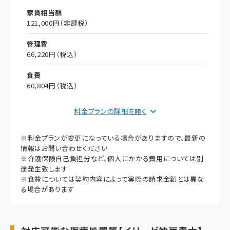
家賃相当額
121,000円（非課税）
管理費
66,220円（税込）
食費
60,804円（税込）
償却
料金プランの詳細を
初期償却
※料金プランが変更になっている場合がありますので、最新の
想定居住期間（償却年月数）
情報はお問い合わせください
※介護保険自己負担分など、個人にかかる費用については別
その他事項
途発生致します
※食費については契約内容によって実際の請求金額とは異な
居室タイプ
る場合があります
個室