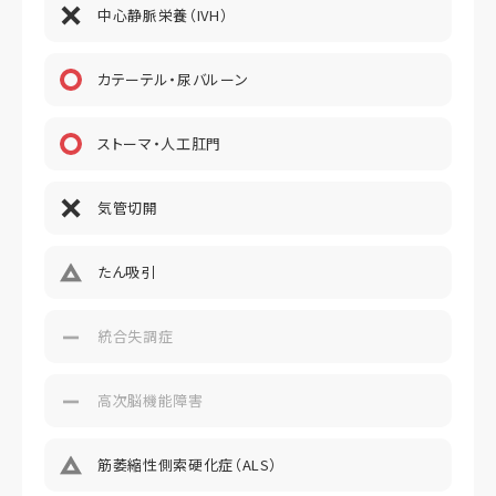
中心静脈栄養（IVH）
カテーテル・尿バルーン
ストーマ・人工肛門
気管切開
たん吸引
統合失調症
高次脳機能障害
筋萎縮性側索硬化症（ALS）