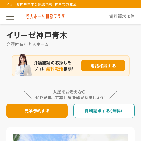
イリーゼ神戸青木の施設情報（神戸市東灘区）
資料請求
0
件
イリーゼ神戸青木
介護付有料老人ホーム
介護施設のお探しを
電話相談する
プロに
無料電話
相談！
入居をお考えなら、
ぜひ見学して雰囲気を確かめましょう！
見学予約する
資料請求する（無料）