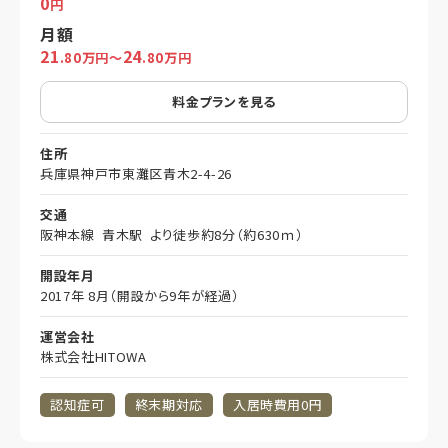
0
円
月額
21
24
.80万円～
.80万円
料金プランを見る
住所
兵庫県神戸市東灘区青木2-4-26
交通
阪神本線 青木駅 より徒歩約8分（約630ｍ）
開設年月
2017年 8月（開設から9年が経過）
運営会社
株式会社HITOWA
認知症可
終末期対応
入居時費用0円