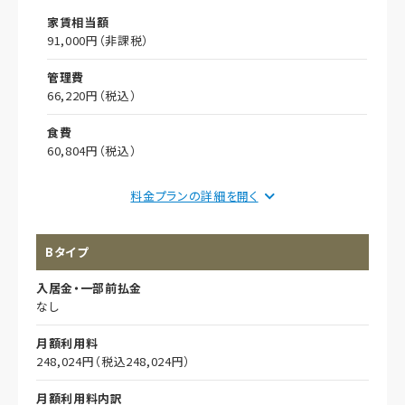
家賃相当額
91,000円（非課税）
管理費
66,220円（税込）
食費
60,804円（税込）
償却
料金プランの詳細を
初期償却
Bタイプ
想定居住期間（償却年月数）
入居金・一部前払金
その他事項
なし
居室タイプ
月額利用料
個室
248,024円（税込248,024円）
月額利用料内訳