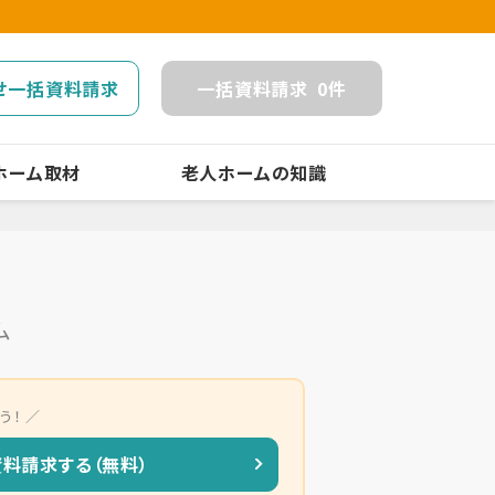
せ一括資料請求
一括
資料請求
0
件
ホーム取材
老人ホームの知識
ム
う！
資料請求する（無料）