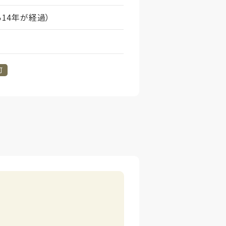
ら14年が経過）
可