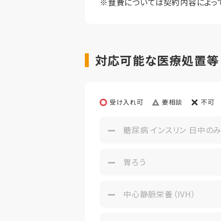
※食費については契約内容によっ
定員
※居室クリ
対応可能な医療処置等
受け入れ可
要相談
不可
糖尿病 インスリン 日中の
胃ろう
中心静脈栄養（IVH）