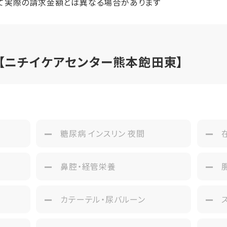
て実際の請求金額とは異なる場合があります
1名
ーニング代 33,000円 退去時にお支払いいただく費用
【ニチイケアセンター熊本飽田東】
み
糖尿病 インスリン 夜間
鼻腔・経管栄養
カテーテル・尿バルーン