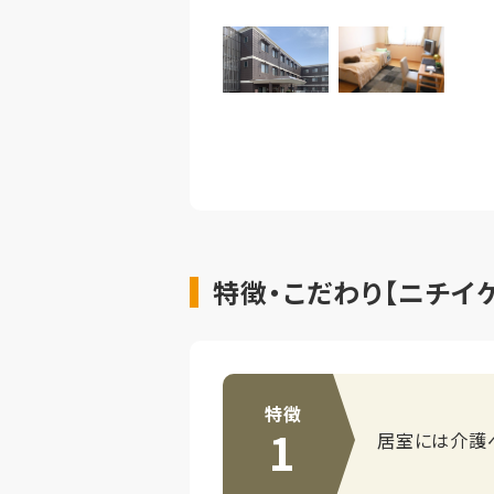
特徴・こだわり【ニチイ
特徴
1
居室には介護ベ