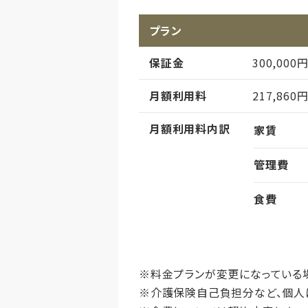
プラン
保証金
300,000
月額利用料
217,860
月額利用料内訳
家賃
管理費
食費
償却
初期償却
想定居住期
※料金プランが変更になっている
※介護保険自己負担分など、個人
その他事項
居室タイ