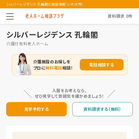
シルバーレジデンス 孔輪閣の施設情報（いわき市）
資料請求
0
件
シルバーレジデンス 孔輪閣
介護付有料老人ホーム
介護施設のお探しを
電話相談する
プロに
無料電話
相談！
入居をお考えなら、
ぜひ見学して雰囲気を確かめましょう！
見学予約する
資料請求する（無料）