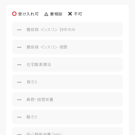
受け入れ可
要相談
不可
糖尿病 インスリン 日中のみ
糖尿病 インスリン 夜間
在宅酸素療法
胃ろう
鼻腔・経管栄養
腸ろう
中心静脈栄養（IVH）