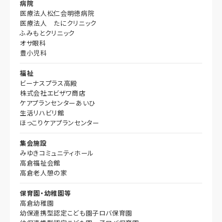
病院
医療法人松仁会明徳病院
医療法人 たにクリニック
ふみもとクリニック
オサ眼科
豊小児科
福祉
ビーナスプラス高殿
株式会社エビザワ商店
ケアプランセンターあいひ
生活リハビリ館
ほっこりケアプランセンター
集会施設
みゆきコミュニティホール
高倉福祉会館
高倉老人憩の家
保育園・幼稚園等
高倉幼稚園
幼保連携型認定こども園子ロバ保育園