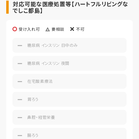
対応可能な医療処置等【ハートフルリビングな
でしこ都島】
受け入れ可
要相談
不可
糖尿病 インスリン 日中のみ
糖尿病 インスリン 夜間
在宅酸素療法
胃ろう
鼻腔・経管栄養
腸ろう