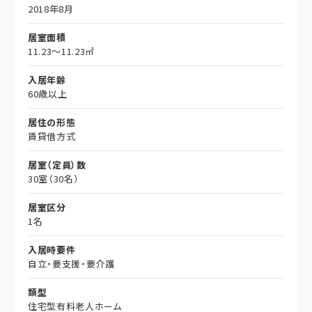
2018年8月
居室面積
11.23～11.23㎡
入居年齢
60歳以上
居住の形態
賃貸借方式
居室（定員）数
30室（30名）
居室区分
1名
入居時要件
自立・要支援・要介護
類型
住宅型有料老人ホーム