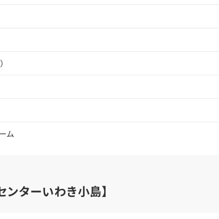
）
ーム
センターいわき小島】