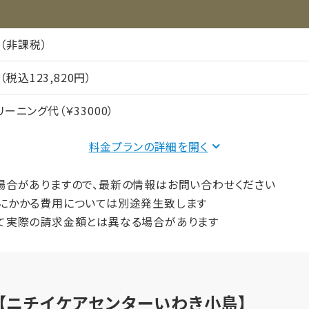
円（非課税）
円（税込123,820円）
ーニング代（￥33000）
61,000円（非課税）
料金プランの詳細を
水道光熱費
23,820円（非課税）
場合がありますので、最新の情報はお問い合わせください
にかかる費用については別途発生致します
39,000円（非課税）
て実際の請求金額とは異なる場合があります
間（償却年月数）
【ニチイケアセンターいわき小島】