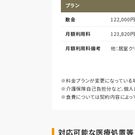
プラン
敷金
122,000
月額利用料
123,820
月額利用料備考
他：居室クリ
月額利用料内訳
家賃
管理費・
※料金プランが変更になっている
※介護保険自己負担分など、個人
食費
※食費については契約内容によっ
償却
初期償却
想定居住期
対応可能な医療処置等