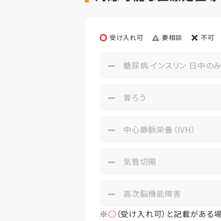
その他事項
居室タイ
定員
受け入れ可
要相談
不可
糖尿病 インスリン 日中の
胃ろう
中心静脈栄養（IVH）
気管切開
高次脳機能障害
※
○
（受け入れ可）と記載がある