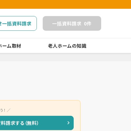
せ一括資料請求
一括
資料請求
0
件
ホーム取材
老人ホームの知識
う！
資料請求する（無料）