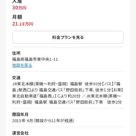
入居
30
万円
月額
21
.18万円
料金プランを見る
住所
福島県福島市東中央1-11
地図を見る
交通
JR東北本線(黒磯～利府・盛岡) 福島駅 徒歩30分【バス】「福
島」駅西口より 福島交通バス「野田局前」下車、徒歩１分【お車】
東北自動車道「福島西」ＩＣより約20分 ／JR東北本線(黒磯～
利府・盛岡) 福島駅 福島交通バス「野田局前」下車 徒歩2分
開設年月
2015年 4月（開設から11年が経過）
運営会社