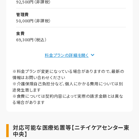
92,500円（非課税）
管理費
50,000円（非課税）
食費
69,300円（税込）
償却
料金プランの詳細を
初期償却
※料金プランが変更になっている場合がありますので、最新の
想定居住期間（償却年月数）
情報はお問い合わせください
※介護保険自己負担分など、個人にかかる費用については別
その他事項
途発生致します
※食費については契約内容によって実際の請求金額とは異な
居室タイプ
る場合があります
完全個室
定員
対応可能な医療処置等【ニチイケアセンター東
1名
中央】