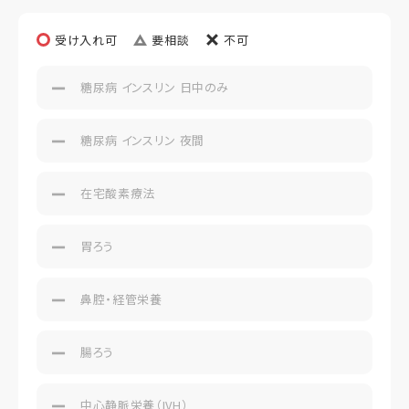
※居室クリーニング代 33,000円 退去時にお支払いいた
だく費用
受け入れ可
要相談
不可
糖尿病 インスリン 日中のみ
糖尿病 インスリン 夜間
在宅酸素療法
胃ろう
鼻腔・経管栄養
腸ろう
中心静脈栄養（IVH）