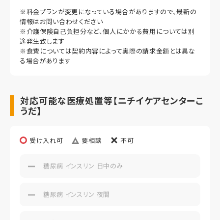
46,000円（非課税）
※料金プランが変更になっている場合がありますので、最新の
情報はお問い合わせください
管理費・水道光熱費
※介護保険自己負担分など、個人にかかる費用については別
19,920円（非課税）
途発生致します
※食費については契約内容によって実際の請求金額とは異な
食費
る場合があります
39,000円（非課税）
償却
対応可能な医療処置等【ニチイケアセンターこ
初期償却
うだ】
想定居住期間（償却年月数）
受け入れ可
要相談
不可
その他事項
糖尿病 インスリン 日中のみ
居室タイプ
個室
糖尿病 インスリン 夜間
定員
1名